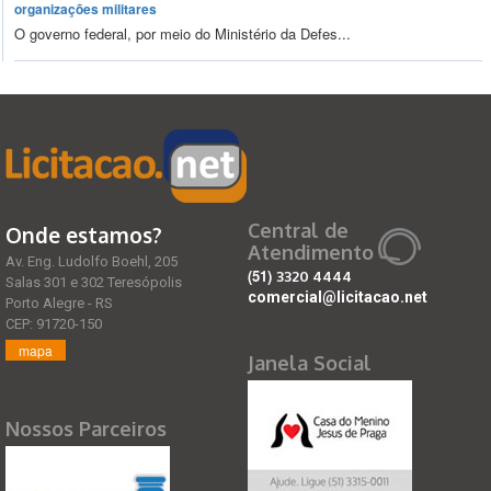
organizações militares
O governo federal, por meio do Ministério da Defes...
Central de
Onde estamos?
Atendimento
Av. Eng. Ludolfo Boehl, 205
(51)
3320 4444
Salas 301 e 302 Teresópolis
comercial@licitacao.net
Porto Alegre - RS
CEP: 91720-150
mapa
Janela Social
Nossos Parceiros