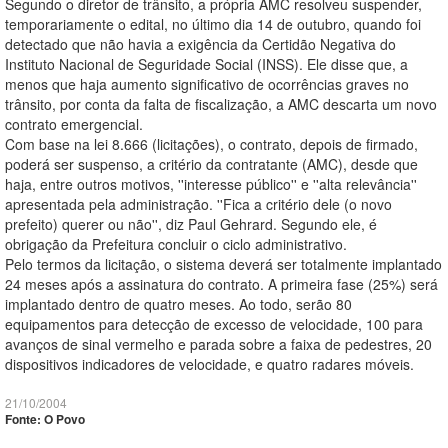
Segundo o diretor de trânsito, a própria AMC resolveu suspender,
temporariamente o edital, no último dia 14 de outubro, quando foi
detectado que não havia a exigência da Certidão Negativa do
Instituto Nacional de Seguridade Social (INSS). Ele disse que, a
menos que haja aumento significativo de ocorrências graves no
trânsito, por conta da falta de fiscalização, a AMC descarta um novo
contrato emergencial.
Com base na lei 8.666 (licitações), o contrato, depois de firmado,
poderá ser suspenso, a critério da contratante (AMC), desde que
haja, entre outros motivos, ''interesse público'' e ''alta relevância''
apresentada pela administração. ''Fica a critério dele (o novo
prefeito) querer ou não'', diz Paul Gehrard. Segundo ele, é
obrigação da Prefeitura concluir o ciclo administrativo.
Pelo termos da licitação, o sistema deverá ser totalmente implantado
24 meses após a assinatura do contrato. A primeira fase (25%) será
implantado dentro de quatro meses. Ao todo, serão 80
equipamentos para detecção de excesso de velocidade, 100 para
avanços de sinal vermelho e parada sobre a faixa de pedestres, 20
dispositivos indicadores de velocidade, e quatro radares móveis.
21/10/2004
Fonte: O Povo