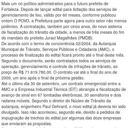
Mais um nó político-administrativo para o futuro prefeito de
Fortaleza. Depois de lançar edital para licitação dos serviços de
gerenciamento de lixo, válido por 60 meses, conforme publicou
ontem O POVO, a Prefeitura parte agora para outro setor não menos
polêmico. A contratação, também por cinco anos, do novo sistema
de fiscalização do trânsito da cidade, a menos de três meses do fim
do mandato do prefeito Juraci Magalhães (PMDB).
De acordo com o termo de concorrência 02/2004, da Autarquia
Municipal de Trânsito, Serviços Públicos e Cidadania (AMC), o
processo de finalização do edital ficará pronto até o final deste mês.
Segundo o documento, serão contratados todos os serviços de
operação, gerenciamento e controle de infrações de trânsito, ao
preço de R$ 71.619.780,00. O contrato vai até o final do ano de
2009, um ano após o final da próxima gestão.
Até o último dia 30 de setembro, um contrato emergencial entre a
AMC e a Empresa Industrial Técnica (EIT) abrangia a fiscalização de
avanço de sinal em 67 lombadas eletrônicas, 30 semáforos e dois
radares móveis. Segundo o diretor do Núcleo de Trânsito da
autarquia, engenheiro Paul Gehrard, o novo edital já deveria ter sido
divulgado. Isso não aconteceu, segundo ele, devido a pedidos de
impugnação de trechos do edital por algumas das doze empresas
que enviaram as propostas.