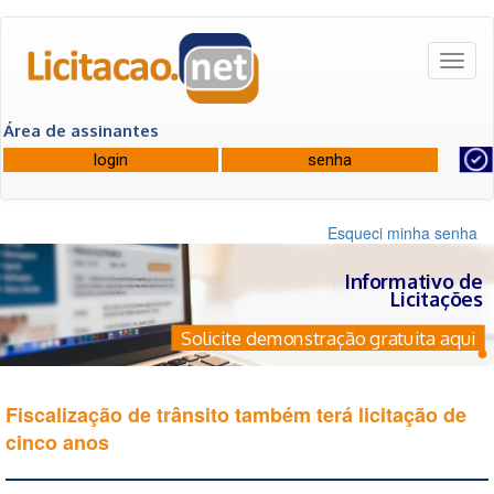
Toggl
naviga
Área de assinantes
Esqueci minha senha
Informativo de
Licitações
Solicite demonstração gratuita aqui
Fiscalização de trânsito também terá licitação de
cinco anos