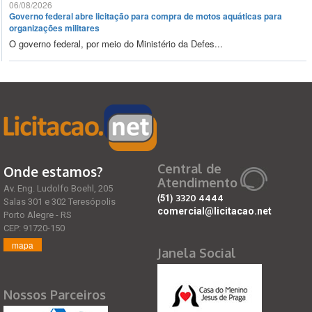
06/08/2026
Governo federal abre licitação para compra de motos aquáticas para
organizações militares
O governo federal, por meio do Ministério da Defes...
Central de
Onde estamos?
Atendimento
Av. Eng. Ludolfo Boehl, 205
(51)
3320 4444
Salas 301 e 302 Teresópolis
comercial@licitacao.net
Porto Alegre - RS
CEP: 91720-150
mapa
Janela Social
Nossos Parceiros