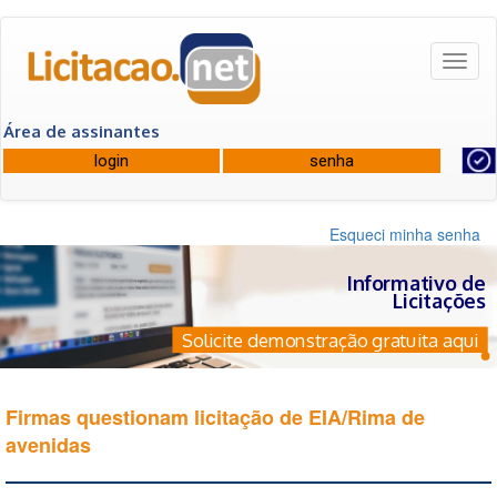
Toggl
naviga
Área de assinantes
Esqueci minha senha
Informativo de
Licitações
Solicite demonstração gratuita aqui
Firmas questionam licitação de EIA/Rima de
avenidas