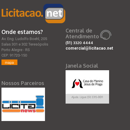
Central de
Onde estamos?
Atendimento
Av. Eng. Ludolfo Boehl, 205
(51)
3320 4444
Salas 301 e 302 Teresópolis
comercial@licitacao.net
Porto Alegre - RS
CEP: 91720-150
mapa
Janela Social
Nossos Parceiros