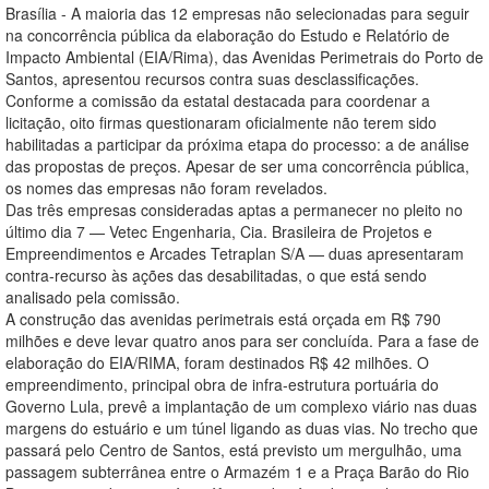
Brasília - A maioria das 12 empresas não selecionadas para seguir
na concorrência pública da elaboração do Estudo e Relatório de
Impacto Ambiental (EIA/Rima), das Avenidas Perimetrais do Porto de
Santos, apresentou recursos contra suas desclassificações.
Conforme a comissão da estatal destacada para coordenar a
licitação, oito firmas questionaram oficialmente não terem sido
habilitadas a participar da próxima etapa do processo: a de análise
das propostas de preços. Apesar de ser uma concorrência pública,
os nomes das empresas não foram revelados.
Das três empresas consideradas aptas a permanecer no pleito no
último dia 7 — Vetec Engenharia, Cia. Brasileira de Projetos e
Empreendimentos e Arcades Tetraplan S/A — duas apresentaram
contra-recurso às ações das desabilitadas, o que está sendo
analisado pela comissão.
A construção das avenidas perimetrais está orçada em R$ 790
milhões e deve levar quatro anos para ser concluída. Para a fase de
elaboração do EIA/RIMA, foram destinados R$ 42 milhões. O
empreendimento, principal obra de infra-estrutura portuária do
Governo Lula, prevê a implantação de um complexo viário nas duas
margens do estuário e um túnel ligando as duas vias. No trecho que
passará pelo Centro de Santos, está previsto um mergulhão, uma
passagem subterrânea entre o Armazém 1 e a Praça Barão do Rio