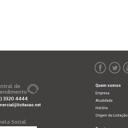
ntral de
Quem somos
endimento
Empresa
1)
3320 4444
Atualidade
mercial@licitacao.net
História
Origem da Licitação
nela Social