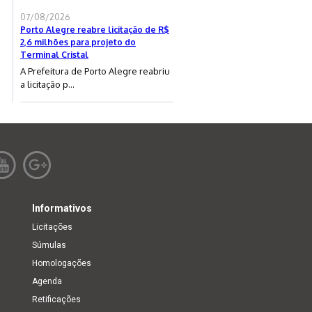
07/08/2026
Porto Alegre reabre licitação de R$
2,6 milhões para projeto do
Terminal Cristal
A Prefeitura de Porto Alegre reabriu
a licitação p...
Informativos
Licitações
Súmulas
Homologações
Agenda
Retificações