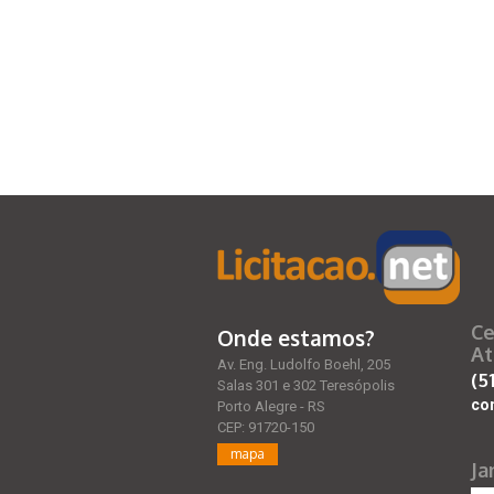
Ce
Onde estamos?
At
Av. Eng. Ludolfo Boehl, 205
(5
Salas 301 e 302 Teresópolis
co
Porto Alegre - RS
CEP: 91720-150
mapa
Ja