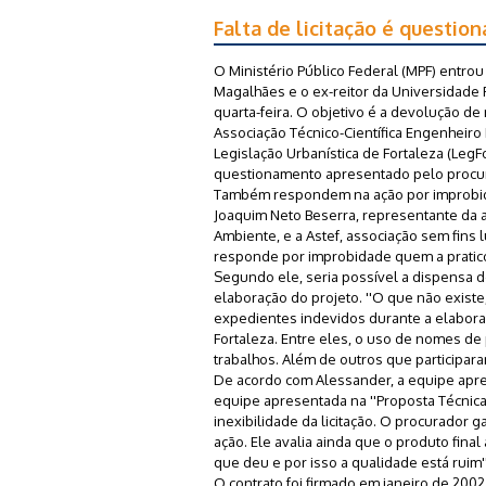
Falta de licitação é questio
O Ministério Público Federal (MPF) entrou
Magalhães e o ex-reitor da Universidade F
quarta-feira. O objetivo é a devolução de 
Associação Técnico-Científica Engenheiro P
Legislação Urbanística de Fortaleza (LegFor
questionamento apresentado pelo procurad
Também respondem na ação por improbidade
Joaquim Neto Beserra, representante da a
Ambiente, e a Astef, associação sem fins l
responde por improbidade quem a praticou
Segundo ele, seria possível a dispensa de
elaboração do projeto. ''O que não existe
expedientes indevidos durante a elabora
Fortaleza. Entre eles, o uso de nomes de
trabalhos. Além de outros que participar
De acordo com Alessander, a equipe apre
equipe apresentada na ''Proposta Técnica d
inexibilidade da licitação. O procurador
ação. Ele avalia ainda que o produto fina
que deu e por isso a qualidade está ruim''
O contrato foi firmado em janeiro de 2002,