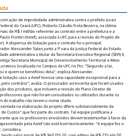
nada
 com ação de improbidade administrativa contra o prefeito Juraci
ederal do Ceará (UFC), Roberto Cláudio Frota Bezerra, na última
mais de R$ 1 milhão referente ao contrato entre a prefeitura e a
aulo Frontin (Astef), associada à UFC para a revisão do Projeto de
). A dispensa de licitação para o contrato foi o principal
or Alessander Sales junto a 1ª vara da Justiça Federal do Estado.
 administrativa o titular da Secretaria Executiva Regional (SER) II,
ntiga Secretaria Municipal de Desenvolvimento Territorial e Meio
ucrativos localizada no Campus da UFC no Pici. ''Segundo a lei,
 e quem se beneficiou dela'', explica Alessander.
 licitação caso a Astef tivesse uma capacidade excepcional para a
, pelo contrário'', avalia. O procurador acrescenta que foram usados
ção dos produtos, que incluem a revisão do Plano Diretor de
 professores que não foram consultados ou utilizados durante os
am do trabalho não terem o nome citado.
sentada na elaboração do projeto difere substancialmente da
e Custos'' que fez parte do contrato. Tal equipe justificaria a
 garante que os professores envolvidos devem testemunhar à favor da
l apresentado pela Astef não está bom tecnicamente. ''A equipe fez o
, considera.
 tendo valor inicial de R$ 960.015,20, com aditivo de R$ 235.616,00,