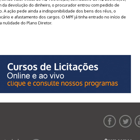
m da devolução do dinheiro, o procurador entrou com pedido de
eto. A ação pede ainda a indisponibilidade dos bens dos réus, o
cário e afastamento dos cargos. O MPF já tinha entrado no início de
a nulidade do Plano Diretor.