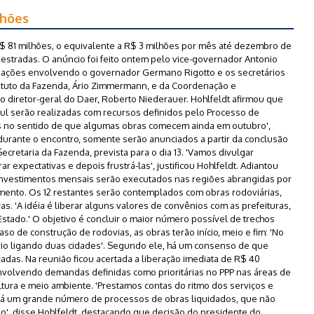
lhões
R$ 81 milhões, o equivalente a R$ 3 milhões por mês até dezembro de
estradas. O anúncio foi feito ontem pelo vice-governador Antonio
ciações envolvendo o governador Germano Rigotto e os secretários
tituto da Fazenda, Ário Zimmermann, e da Coordenação e
o diretor-geral do Daer, Roberto Niederauer. Hohlfeldt afirmou que
ul serão realizadas com recursos definidos pelo Processo de
mos no sentido de que algumas obras comecem ainda em outubro',
durante o encontro, somente serão anunciados a partir da conclusão
cretaria da Fazenda, prevista para o dia 13. 'Vamos divulgar
xpectativas e depois frustrá-las', justificou Hohlfeldt. Adiantou
nvestimentos mensais serão executados nas regiões abrangidas por
ento. Os 12 restantes serão contemplados com obras rodoviárias,
. 'A idéia é liberar alguns valores de convênios com as prefeituras,
tado.' O objetivo é concluir o maior número possível de trechos
so de construção de rodovias, as obras terão início, meio e fim: 'No
io ligando duas cidades'. Segundo ele, há um consenso de que
das. Na reunião ficou acertada a liberação imediata de R$ 40
volvendo demandas definidas como prioritárias no PPP nas áreas de
cultura e meio ambiente. 'Prestamos contas do ritmo dos serviços e
 há um grande número de processos de obras liquidados, que não
o', disse Hohlfeldt, destacando que decisão do presidente do