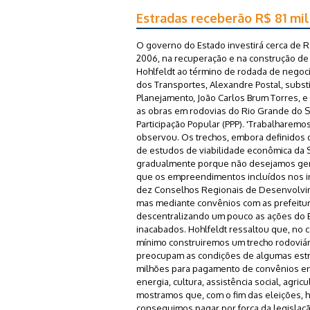
Estradas receberão R$ 81 mi
O governo do Estado investirá cerca de 
2006, na recuperação e na construção de 
Hohlfeldt ao término de rodada de nego
dos Transportes, Alexandre Postal, subs
Planejamento, João Carlos Brum Torres, e 
as obras em rodovias do Rio Grande do S
Participação Popular (PPP). 'Trabalhare
observou. Os trechos, embora definidos 
de estudos de viabilidade econômica da Se
gradualmente porque não desejamos gerar e
que os empreendimentos incluídos nos i
dez Conselhos Regionais de Desenvolvim
mas mediante convênios com as prefeituras
descentralizando um pouco as ações do Es
inacabados. Hohlfeldt ressaltou que, no ca
mínimo construiremos um trecho rodoviár
preocupam as condições de algumas estra
milhões para pagamento de convênios en
energia, cultura, assistência social, agri
mostramos que, com o fim das eleições,
conseguimos pagar por força da legislaçã