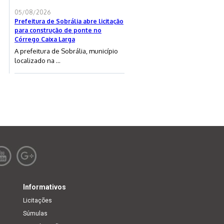
05/08/2026
Prefeitura de Sobrália abre licitação
para construção de ponte no
Córrego Caixa Larga
A prefeitura de Sobrália, município
localizado na ...
Informativos
Licitações
Súmulas