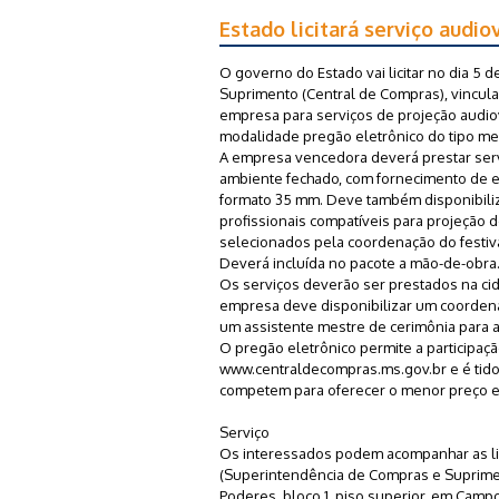
Estado licitará serviço audio
O governo do Estado vai licitar no dia 5 
Suprimento (Central de Compras), vincula
empresa para serviços de projeção audiovi
modalidade pregão eletrônico do tipo me
A empresa vencedora deverá prestar serv
ambiente fechado, com fornecimento de e
formato 35 mm. Deve também disponibiliz
profissionais compatíveis para projeção 
selecionados pela coordenação do festiva
Deverá incluída no pacote a mão-de-obra
Os serviços deverão ser prestados na ci
empresa deve disponibilizar um coordena
um assistente mestre de cerimônia para 
O pregão eletrônico permite a participaçã
www.centraldecompras.ms.gov.br e é tido
competem para oferecer o menor preço e n
Serviço
Os interessados podem acompanhar as lic
(Superintendência de Compras e Suprimen
Poderes, bloco 1, piso superior, em Camp