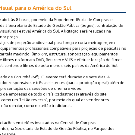
visual para o América do Sul
de abril às 8 horas, por meio da Superintendência de Compras e
da à Secretaria de Estado de Gestão Pública (Seges), contratação de
sual no Festival América do Sul. A licitação será realizada na
nor preço.
iços de projeção audiovisual para longa e curta-metragem, em
quipamentos profissionais compatíveis para projeção de películas no
ar tela medindo 10m x 6m, estrutura, sonorização, equipamentos
de filmes no formato DVD, Betacam e VHS e efetuar locação de filmes
l, contendo filmes de pelo menos seis países da América do Sul.
.
dade de Corumbá (MS). O evento terá duração de sete dias. A
dor responsável e três assistentes (para a produção geral) além de
apresentação das sessões de cinema e vídeo.
o de empresas de todo o País (cadastradas) através do site
 como um “leilão reverso”, por meio do qual os vendedores
ão o maior, como no leilão tradicional.
itações em telões instalados na Central de Compras
to), na Secretaria de Estado de Gestão Pública, no Parque dos
o Grande.