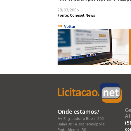
28/03/2006
Fonte: Conesul News
Voltar
Ce
Onde estamos?
At
Av. Eng. Ludolfo Boehl, 205
(5
Salas 301 e 302 Teresópolis
co
Porto Alegre - RS