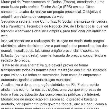
Municipal de Processamento de Dados (Empro), atendendo a uma
meta fixada pelo prefeito Edinho Araújo (PPS) em sua última
campanha, acaba de realizar um pregão presencial. O objetivo é
adquirir um sistema de compras via web.
Segundo a secretaria de Comunicação Social, a empresa vencedora
foi a Paradigma Tecnologia de Negócio S/A, de Florianópolis, que vai
fornecer o software Portal de Compras, para funcionar em ambiente
web.
Isso vai possibilitar a realização de licitação na modalidade pregão
eletrônico, além de sistematizar a publicação dos procedimentos das
demais modalidades, tais como pregão presencial, dispensa de
licitação (compra direta), convite, tomada de preços, concorrência e
registro de preços.
Trata-se de uma alternativa que deverá prover de forma
transparente todos os trâmites para realização das futuras licitações
e que irá servir a todas as secretarias, bem como às empresas e
autarquias ligadas à administração municipal.
A estimativa é de que o pregão eletrônico de Rio Preto propicie
ainda mais economia nas aquisições, uma vez que empresas de
todo o País participarão das concorrências públicas via Internet.
Modalidade de negociação em ascensão, o pregão é bastante
adotado, principalmente, pelo governo federal, que o elegeu como a
principal forma para adquirir bens e serviços durante o primeiro