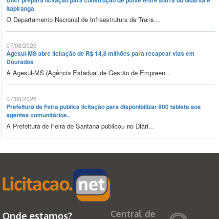
DNIT prepara licitação para construção de ponte entre Barra do Guarita e
Itapiranga
O Departamento Nacional de Infraestrutura de Trans...
07/08/2026
Agesul-MS abre licitação de R$ 14,8 milhões para recapear vias em
Dourados
A Agesul-MS (Agência Estadual de Gestão de Empreen...
07/08/2026
Prefeitura de Feira publica licitação para disponibilizar 800 tablets aos
agentes comunitários..
A Prefeitura de Feira de Santana publicou no Diári...
Central de
Onde estamos?