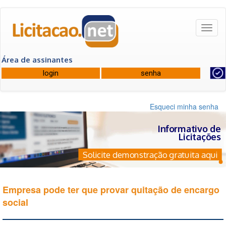
Toggl
naviga
Área de assinantes
Esqueci minha senha
Informativo de
Licitações
Solicite demonstração gratuita aqui
Empresa pode ter que provar quitação de encargo
social