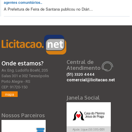
agentes comunitários..
A Prefeitura de Feira de Santana publicou no Diári...
Central de
Onde estamos?
Atendimento
Av. Eng. Ludolfo Boehl, 205
(51)
3320 4444
Salas 301 e 302 Teresópolis
comercial@licitacao.net
Porto Alegre - RS
CEP: 91720-150
mapa
Janela Social
Nossos Parceiros