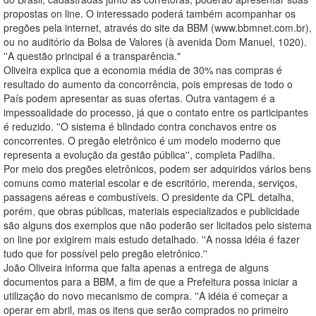
propostas on line. O interessado poderá também acompanhar os
pregões pela internet, através do site da BBM (www.bbmnet.com.br),
ou no auditório da Bolsa de Valores (à avenida Dom Manuel, 1020).
''A questão principal é a transparência."
Oliveira explica que a economia média de 30% nas compras é
resultado do aumento da concorrência, pois empresas de todo o
País podem apresentar as suas ofertas. Outra vantagem é a
impessoalidade do processo, já que o contato entre os participantes
é reduzido. ''O sistema é blindado contra conchavos entre os
concorrentes. O pregão eletrônico é um modelo moderno que
representa a evolução da gestão pública'', completa Padilha.
Por meio dos pregões eletrônicos, podem ser adquiridos vários bens
comuns como material escolar e de escritório, merenda, serviços,
passagens aéreas e combustíveis. O presidente da CPL detalha,
porém, que obras públicas, materiais especializados e publicidade
são alguns dos exemplos que não poderão ser licitados pelo sistema
on line por exigirem mais estudo detalhado. ''A nossa idéia é fazer
tudo que for possível pelo pregão eletrônico.''
João Oliveira informa que falta apenas a entrega de alguns
documentos para a BBM, a fim de que a Prefeitura possa iniciar a
utilização do novo mecanismo de compra. ''A idéia é começar a
operar em abril, mas os itens que serão comprados no primeiro