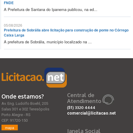
FNDE
A Prefeitura de Santana do Ipanema publicou, na ed...
05/08/2026
Prefeitura de Sobrália abre licitação para construção de ponte no Córrego
Caixa Larga
A prefeitura de Sobrália, município localizado na ...
Central de
Onde estamos?
Atendimento
Av. Eng. Ludolfo Boehl, 205
(51)
3320 4444
Salas 301 e 302 Teresópolis
comercial@licitacao.net
Porto Alegre - RS
CEP: 91720-150
mapa
Janela Social