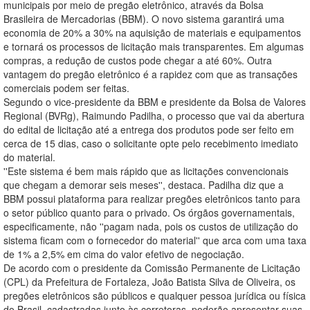
municipais por meio de pregão eletrônico, através da Bolsa
Brasileira de Mercadorias (BBM). O novo sistema garantirá uma
economia de 20% a 30% na aquisição de materiais e equipamentos
e tornará os processos de licitação mais transparentes. Em algumas
compras, a redução de custos pode chegar a até 60%. Outra
vantagem do pregão eletrônico é a rapidez com que as transações
comerciais podem ser feitas.
Segundo o vice-presidente da BBM e presidente da Bolsa de Valores
Regional (BVRg), Raimundo Padilha, o processo que vai da abertura
do edital de licitação até a entrega dos produtos pode ser feito em
cerca de 15 dias, caso o solicitante opte pelo recebimento imediato
do material.
''Este sistema é bem mais rápido que as licitações convencionais
que chegam a demorar seis meses'', destaca. Padilha diz que a
BBM possui plataforma para realizar pregões eletrônicos tanto para
o setor público quanto para o privado. Os órgãos governamentais,
especificamente, não ''pagam nada, pois os custos de utilização do
sistema ficam com o fornecedor do material'' que arca com uma taxa
de 1% a 2,5% em cima do valor efetivo de negociação.
De acordo com o presidente da Comissão Permanente de Licitação
(CPL) da Prefeitura de Fortaleza, João Batista Silva de Oliveira, os
pregões eletrônicos são públicos e qualquer pessoa jurídica ou física
do Brasil, cadastradas junto às corretoras, poderão apresentar suas