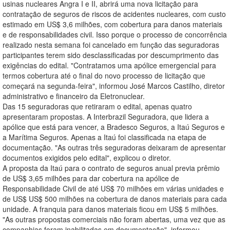
usinas nucleares Angra I e II, abrirá uma nova licitação para
contratação de seguros de riscos de acidentes nucleares, com custo
estimado em US$ 3,6 milhões, com cobertura para danos materiais
e de responsabilidades civil. Isso porque o processo de concorrência
realizado nesta semana foi cancelado em função das seguradoras
participantes terem sido desclassificadas por descumprimento das
exigências do edital. "Contratamos uma apólice emergencial para
termos cobertura até o final do novo processo de licitação que
começará na segunda-feira", informou José Marcos Castilho, diretor
administrativo e financeiro da Eletronuclear.
Das 15 seguradoras que retiraram o edital, apenas quatro
apresentaram propostas. A Interbrazil Seguradora, que lidera a
apólice que está para vencer, a Bradesco Seguros, a Itaú Seguros e
a Marítima Seguros. Apenas a Itaú foi classificada na etapa de
documentação. "As outras três seguradoras deixaram de apresentar
documentos exigidos pelo edital", explicou o diretor.
A proposta da Itaú para o contrato de seguros anual previa prêmio
de US$ 3,65 milhões para dar cobertura na apólice de
Responsabilidade Civil de até US$ 70 milhões em várias unidades e
de US$ US$ 500 milhões na cobertura de danos materiais para cada
unidade. A franquia para danos materiais ficou em US$ 5 milhões.
"As outras propostas comerciais não foram abertas, uma vez que as
companhias foram inabilitadas em documentação", informou.