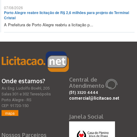
07/08/2026
Porto Alegre reabre licitação de R$ 2,6 milhões para projeto do Terminal
Cristal
A Prefeitura de Porto Alegre reabriu a licitação p...
Central de
Onde estamos?
Atendimento
Av. Eng. Ludolfo Boehl, 205
(51)
3320 4444
Salas 301 e 302 Teresópolis
comercial@licitacao.net
Porto Alegre - RS
CEP: 91720-150
mapa
Janela Social
Nossos Parceiros