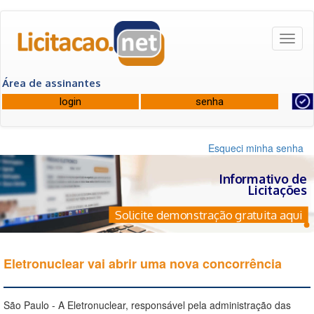
Toggl
naviga
Área de assinantes
Esqueci minha senha
Informativo de
Licitações
Solicite demonstração gratuita aqui
Eletronuclear vai abrir uma nova concorrência
São Paulo - A Eletronuclear, responsável pela administração das