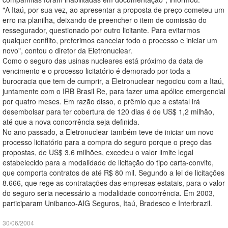
"A Itaú, por sua vez, ao apresentar a proposta de preço cometeu um
erro na planilha, deixando de preencher o item de comissão do
ressegurador, questionado por outro licitante. Para evitarmos
qualquer conflito, preferimos cancelar todo o processo e iniciar um
novo", contou o diretor da Eletronuclear.
Como o seguro das usinas nucleares está próximo da data de
vencimento e o processo licitatório é demorado por toda a
burocracia que tem de cumprir, a Eletronuclear negociou com a Itaú,
juntamente com o IRB Brasil Re, para fazer uma apólice emergencial
por quatro meses. Em razão disso, o prêmio que a estatal irá
desembolsar para ter cobertura de 120 dias é de US$ 1,2 milhão,
até que a nova concorrência seja definida.
No ano passado, a Eletronuclear também teve de iniciar um novo
processo licitatório para a compra do seguro porque o preço das
propostas, de US$ 3,6 milhões, excedeu o valor limite legal
estabelecido para a modalidade de licitação do tipo carta-convite,
que comporta contratos de até R$ 80 mil. Segundo a lei de licitações
8.666, que rege as contratações das empresas estatais, para o valor
do seguro seria necessário a modalidade concorrência. Em 2003,
participaram Unibanco-AIG Seguros, Itaú, Bradesco e Interbrazil.
30/06/2004