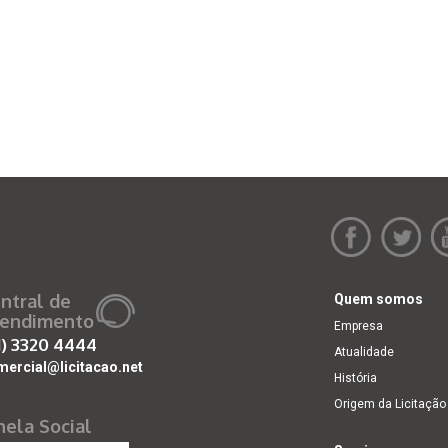
ntral de
Quem somos
endimento
Empresa
1)
3320 4444
Atualidade
mercial@licitacao.net
História
Origem da Licitação
nela Social