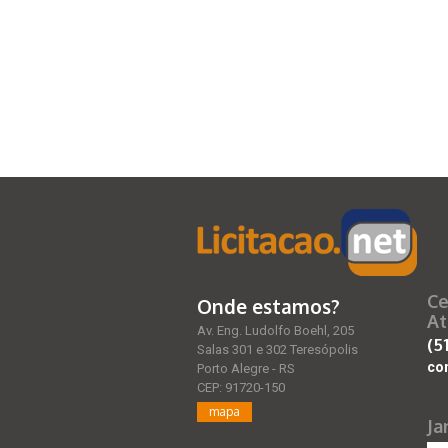
Ce
Onde estamos?
At
Av. Eng. Ludolfo Boehl, 205
(5
Salas 301 e 302 Teresópolis
co
Porto Alegre - RS
CEP: 91720-150
mapa
Ja