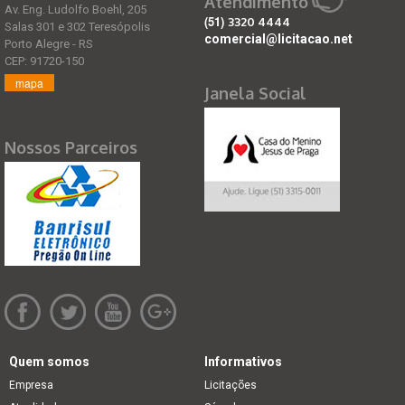
Atendimento
Av. Eng. Ludolfo Boehl, 205
(51)
3320 4444
Salas 301 e 302 Teresópolis
comercial@licitacao.net
Porto Alegre - RS
CEP: 91720-150
mapa
Janela Social
Nossos Parceiros
Quem somos
Informativos
Empresa
Licitações