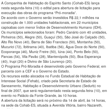
A Companhia de Habitação do Espírito Santo (Cohab-ES) lança
nesta segunda-feira (10) o edital para abertura de licitação para
execução das obras do programa “Pró-moradia”.
De acordo com o Governo serão investidos R$ 22,1 milhões na
construção de 1.000 unidades habitacionais, em 22 municípios
capixabas com menor Índice de Desenvolvimento Humano (IDH).
Os municípios selecionados foram: Pedro Canário com 40 unidades,
Pinheiros (50), Alegre (50), Guaçuí (50), São José do Calçado (50),
Alto Rio Novo (40), Barra de São Francisco (50), Montanha (50),
Mucurici (72), Ibitirama (40), Ibatiba (56), Água Doce do Norte (50),
Ecoporanga (46), Muniz Freire (50), Iúna (44), Ponto Belo (50),
Pancas (54), Vila Pavão (28), Mantenópolis (50), Boa Esperança
(40), Irupi (20) e Divino de São Lourenço (20).
O Programa Pró-Moradia é desenvolvido pelo Governo Federal, em
parceria com a CEF e o Governo do Estado.
Os recursos estão alocados no Fundo Estadual de Habitação de
Interesse Social (Fehab), criado pela Secretaria de Estado de
Saneamento, Habitação e Desenvolvimento Urbano (Sedurb) no
final de 2007, que será regulamentado nesta segunda-feira (10), em
evento no Palácio da Fonte Grande, às 10 horas.
A abertura da licitação será no próximo dia 14 de abril, às 14 horas,
na sede da Cohab-ES, situada a Avenida Vitória, bairro Nazareth,