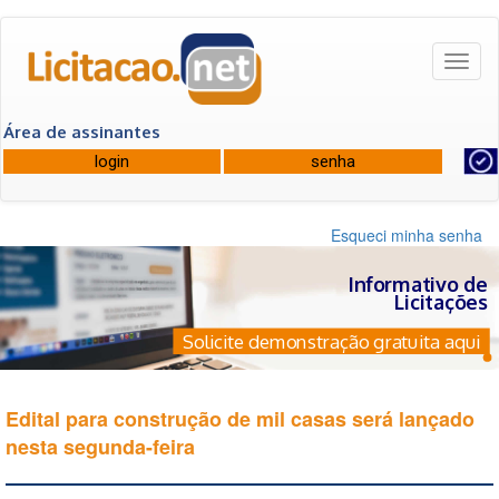
Toggl
naviga
Área de assinantes
Esqueci minha senha
Informativo de
Licitações
Solicite demonstração gratuita aqui
Edital para construção de mil casas será lançado
nesta segunda-feira