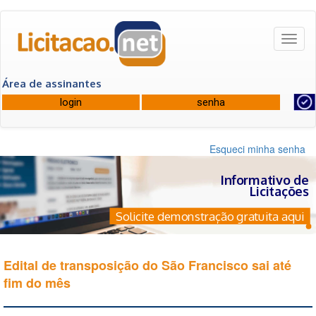
Toggl
naviga
Área de assinantes
Esqueci minha senha
Informativo de
Licitações
Solicite demonstração gratuita aqui
Edital de transposição do São Francisco sai até
fim do mês