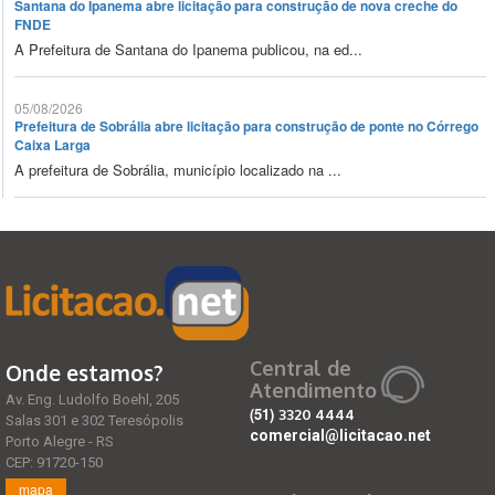
Santana do Ipanema abre licitação para construção de nova creche do
FNDE
A Prefeitura de Santana do Ipanema publicou, na ed...
05/08/2026
Prefeitura de Sobrália abre licitação para construção de ponte no Córrego
Caixa Larga
A prefeitura de Sobrália, município localizado na ...
Central de
Onde estamos?
Atendimento
Av. Eng. Ludolfo Boehl, 205
(51)
3320 4444
Salas 301 e 302 Teresópolis
comercial@licitacao.net
Porto Alegre - RS
CEP: 91720-150
mapa