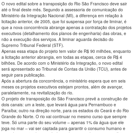
O novo edital sobre a transposição do Rio São Francisco deve sair
até o final deste mês. Segundo a assessoria de comunicação do
Ministério da Integração Nacional (MI), a diferença em relação à
licitação anterior, de 2005, que foi suspensa por força de liminar, é
que a nova concorrência abrange apenas a contratação dos projetos
executivos (detalhamento dos planos de engenharia) das obras, e
não a execução dos serviços. A liminar aguarda decisão do
Supremo Tribunal Federal (STF).
Apenas essa etapa do projeto tem valor de R$ 90 milhões, enquanto
a licitação anterior abrangia, em todas as etapas, cerca de R$ 4
bilhões. De acordo com o Ministério da Integração, o novo edital
será apresentado ao Tribunal de Contas da União (TCU), antes de
seguir para publicação.
Após a abertura da concorrência, o ministério espera que em seis
meses os projetos executivos estejam prontos, além de avançar,
paralelamente, na revitalização do rio.
O projeto de transposição do São Francisco prevê a construção de
dois canais: um a leste, que levará água para Pernambuco e
Paraíba; outro na direção norte, para os estados do Ceará e do Rio
Grande do Norte. O rio vai continuar no mesmo curso que sempre
teve. Só uma parte do seu volume – apenas 1% da água que ele
joga no mar – vai ser captada para garantir o consumo humano e