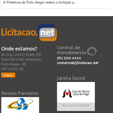
A Prefeitura de Porto Alegre reabriu a licitação p...
Central de
Onde estamos?
Atendimento
Av. Eng. Ludolfo Boehl, 205
(51)
3320 4444
Salas 301 e 302 Teresópolis
comercial@licitacao.net
Porto Alegre - RS
CEP: 91720-150
mapa
Janela Social
Nossos Parceiros