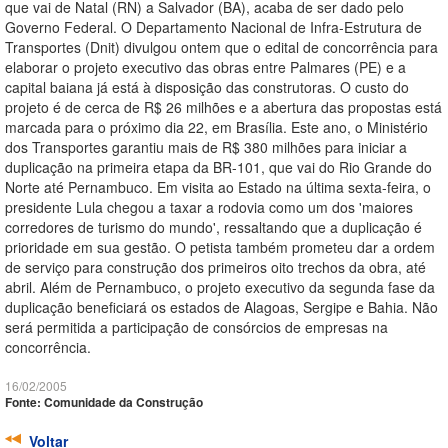
que vai de Natal (RN) a Salvador (BA), acaba de ser dado pelo
Governo Federal. O Departamento Nacional de Infra-Estrutura de
Transportes (Dnit) divulgou ontem que o edital de concorrência para
elaborar o projeto executivo das obras entre Palmares (PE) e a
capital baiana já está à disposição das construtoras. O custo do
projeto é de cerca de R$ 26 milhões e a abertura das propostas está
marcada para o próximo dia 22, em Brasília. Este ano, o Ministério
dos Transportes garantiu mais de R$ 380 milhões para iniciar a
duplicação na primeira etapa da BR-101, que vai do Rio Grande do
Norte até Pernambuco. Em visita ao Estado na última sexta-feira, o
presidente Lula chegou a taxar a rodovia como um dos 'maiores
corredores de turismo do mundo', ressaltando que a duplicação é
prioridade em sua gestão. O petista também prometeu dar a ordem
de serviço para construção dos primeiros oito trechos da obra, até
abril. Além de Pernambuco, o projeto executivo da segunda fase da
duplicação beneficiará os estados de Alagoas, Sergipe e Bahia. Não
será permitida a participação de consórcios de empresas na
concorrência.
16/02/2005
Fonte: Comunidade da Construção
Voltar