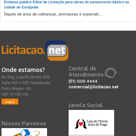
Embasa publica Edital de Licitação para obras do saneamento básico na
cidade de Eunápolis
Depois de anos de cobranças, promessas e expectati...
Central de
Onde estamos?
Atendimento
Av. Eng. Ludolfo Boehl, 205
(51)
3320 4444
Salas 301 e 302 Teresópolis
comercial@licitacao.net
Porto Alegre - RS
CEP: 91720-150
mapa
Janela Social
Nossos Parceiros