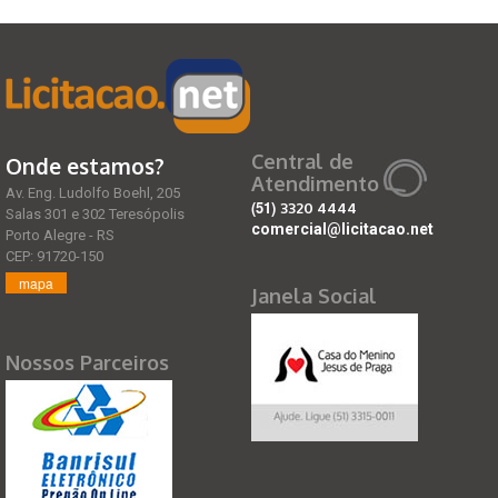
Central de
Onde estamos?
Atendimento
Av. Eng. Ludolfo Boehl, 205
(51)
3320 4444
Salas 301 e 302 Teresópolis
comercial@licitacao.net
Porto Alegre - RS
CEP: 91720-150
mapa
Janela Social
Nossos Parceiros