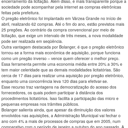
encerramento da licitação. Além disso, é mais transparente porque a
sociedade pode acompanhar pela internet as compras eletrônicas
feitas pela prefeitura.
O pregão eletrônico foi implantado em Várzea Grande no início de
abril, realizando 62 compras. Até o fim do ano, estão previstos mais
25 pregões. Ao contrário da compra convencional por meio de
licitação, que exige um intervalo de três meses, a nova modalidade
pode ser realizada em seqüência.
Outra vantagem destacada por Bolanger, é que o pregão eletrônico
tornou-se a forma mais econômica de aquisição, porque funciona
como um pregão inverso – vence quem oferecer o melhor preço.
Essa ferramenta permite uma economia média entre 20% a 30% e
tem maior celeridade que as demais modalidades licitatórias. São
cerca de 17 dias para realizar uma aquisição por pregão eletrônico,
enquanto uma concorrência leva 120 dias para efetivar-se.
Esse recurso traz vantagens na democratização do acesso dos
fornecedores, os quais podem participar à distância dos
procedimentos licitatórios. Isso facilita a participação das micro e
pequenas empresas nos trâmites públicos.
Bolanger salienta ainda, que apesar da diminuição dos valores
envolvidos nas aquisições, a Administração Municipal vai fechar o
ano com 4% a mais de processos de compras que em 2005, num
comparativo com o período de janeiro a outubro do ano passado. A