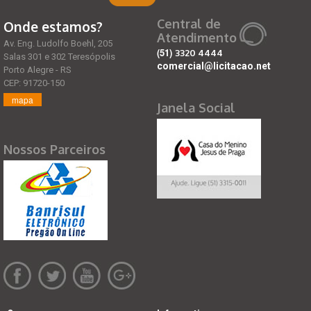
Central de
Onde estamos?
Atendimento
Av. Eng. Ludolfo Boehl, 205
(51)
3320 4444
Salas 301 e 302 Teresópolis
comercial@licitacao.net
Porto Alegre - RS
CEP: 91720-150
mapa
Janela Social
Nossos Parceiros