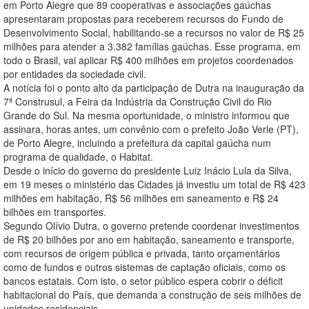
em Porto Alegre que 89 cooperativas e associações gaúchas
apresentaram propostas para receberem recursos do Fundo de
Desenvolvimento Social, habilitando-se a recursos no valor de R$ 25
milhões para atender a 3.382 famílias gaúchas. Esse programa, em
todo o Brasil, vai aplicar R$ 400 milhões em projetos coordenados
por entidades da sociedade civil.
A notícia foi o ponto alto da participação de Dutra na inauguração da
7ª Construsul, a Feira da Indústria da Construção Civil do Rio
Grande do Sul. Na mesma oportunidade, o ministro informou que
assinara, horas antes, um convênio com o prefeito João Verle (PT),
de Porto Alegre, incluindo a prefeitura da capital gaúcha num
programa de qualidade, o Habitat.
Desde o início do governo do presidente Luiz Inácio Lula da Silva,
em 19 meses o ministério das Cidades já investiu um total de R$ 423
milhões em habitação, R$ 56 milhões em saneamento e R$ 24
bilhões em transportes.
Segundo Olívio Dutra, o governo pretende coordenar investimentos
de R$ 20 bilhões por ano em habitação, saneamento e transporte,
com recursos de origem pública e privada, tanto orçamentários
como de fundos e outros sistemas de captação oficiais, como os
bancos estatais. Com isto, o setor público espera cobrir o déficit
habitacional do País, que demanda a construção de seis milhões de
unidades residenciais.