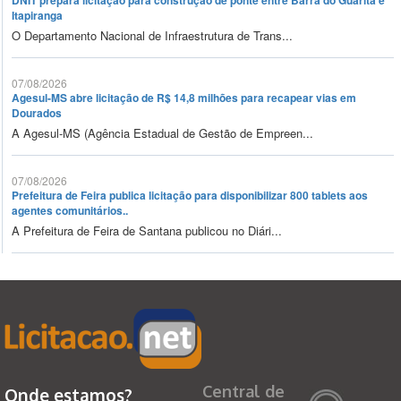
DNIT prepara licitação para construção de ponte entre Barra do Guarita e
Itapiranga
O Departamento Nacional de Infraestrutura de Trans...
07/08/2026
Agesul-MS abre licitação de R$ 14,8 milhões para recapear vias em
Dourados
A Agesul-MS (Agência Estadual de Gestão de Empreen...
07/08/2026
Prefeitura de Feira publica licitação para disponibilizar 800 tablets aos
agentes comunitários..
A Prefeitura de Feira de Santana publicou no Diári...
Central de
Onde estamos?