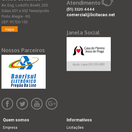
Atendimento
Av. Eng. Ludolfo Boehl, 205
(51)
3320 4444
Salas 301 e 302 Teresópolis
comercial@licitacao.net
Porto Alegre - RS
CEP: 91720-150
mapa
Janela Social
Nossos Parceiros
Quem somos
Informativos
Empresa
Licitações