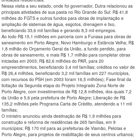
Nessa visita a seu estado, onde foi governador, Dutra relacionou as
principais atividades de sua pasta no Rio Grande do Sul: R$ 41,8
milhões do FGTS e outros fundos para obras de implantação e
ampliação de sistemas de água, esgotos, drenagem e lixo,
beneficiando 33,6 mil famílias e gerando 8,3 mil empregos.
Ao todo R$ 15,1 milhões em parceria com a Funasa para obras de
saneamento em Porto Alegre, Novo Hamburgo e Estância Velha; R$
1,8 milhão do Orçamento Geral da União, a fundo perdido, para
obras de saneamento, e mais R$ 1,7 milhão para completar obras
iniciadas em 2003; R$ 82,6 milhões do PAR, para 20
empreendimentos, beneficiando 3,4 mil famílias; créditos no valor de
R$ 26,4 milhões, beneficiando 3,2 mil famílias em 227 municípios,
com recursos do PSH (em 2003 foram 16,5 milhões); Fase final da
licitação da Segunda etapa do Projeto Integrado Zona Norte de
Porto Alegre, com investimentos de R$ 12,8 milhões, dos quais 7,2
da União e 5,6 pela prefeitura de Porto Alegre; Liberação de R$
135,2 milhões pelo Programa Carta de Crédito, atendendo a 11 mil
famílias;
O ministro anunciou ainda destinação de R$ 1,9 milhões para
construção e reforma de residências de 265 famílias, em 9
municípios; R$ 170 mil para as prefeituras de Viamão, Pelotas e
Porto Alegre, para projetos de reabilitação de seus centros urbanos;