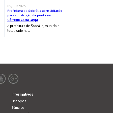
05/08/2026
Prefeitura de Sobrália abre licitação
para construção de ponte no
Córrego Caixa Larga
A prefeitura de Sobrália, município
localizado na ...
Informativos
Licitações
Súmulas