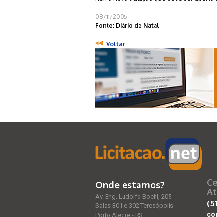
08/11/2005
Fonte: Diário de Natal
Voltar
Ce
Onde estamos?
At
Av. Eng. Ludolfo Boehl, 205
(5
Salas 301 e 302 Teresópolis
co
Porto Alegre - RS