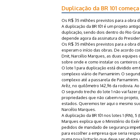
Duplicação da BR 101 começa
Os R$ 35 milhões previstos para a obra do
A duplicação da BR 101 é um projeto antigo
duplicação, sendo dois dentro do Rio Gra
depende agora da assinatura do President
Os R$ 35 milhões previstos para a obra do
esperam o início das obras. De acordo com
Dnit, Narcélio Marques, as duas equipes 
sobre onde e como instalar os canteiros
O lote 1 para duplicação está dividido em
complexo viário de Parnamirim. O segundo
complexo até a passarela de Parnamirim. 
Arêz, no quilômetro 142,96 da rodovia. Ao
O segundo trecho do lote 1 não vai fazer 
propriedades que não cabem no projeto, 
estados. Queremos ter aqui o mesmo suc
Narcélio Marques.
A duplicação da BR 101 nos lotes 1 (RN), 5
Marques explica que o Ministério do Exér
pedidos de mandado de segurança impetra
para escolher a empresa que seria respons
numa nova licitação que deve ser aberta 