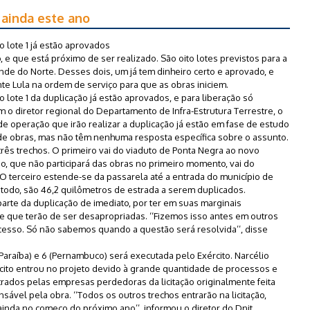
 ainda este ano
 lote 1 já estão aprovados
, e que está próximo de ser realizado. São oito lotes previstos para a
nde do Norte. Desses dois, um já tem dinheiro certo e aprovado, e
e Lula na ordem de serviço para que as obras iniciem.
 lote 1 da duplicação já estão aprovados, e para liberação só
 o diretor regional do Departamento de Infra-Estrutura Terrestre, o
de operação que irão realizar a duplicação já estão em fase de estudo
 de obras, mas não têm nenhuma resposta específica sobre o assunto.
 três trechos. O primeiro vai do viaduto de Ponta Negra ao novo
, que não participará das obras no primeiro momento, vai do
O terceiro estende-se da passarela até a entrada do município de
 todo, são 46,2 quilômetros de estrada a serem duplicados.
parte da duplicação de imediato, por ter em suas marginais
e que terão de ser desapropriadas. ‘‘Fizemos isso antes em outros
esso. Só não sabemos quando a questão será resolvida’’, disse
 (Paraíba) e 6 (Pernambuco) será executada pelo Exército. Narcélio
cito entrou no projeto devido à grande quantidade de processos e
dos pelas empresas perdedoras da licitação originalmente feita
ável pela obra. ‘‘Todos os outros trechos entrarão na licitação,
ainda no começo do próximo ano’’, informou o diretor do Dnit.