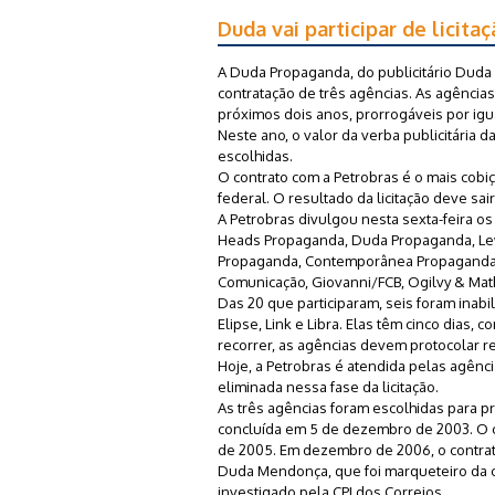
Duda vai participar de licit
A Duda Propaganda, do publicitário Duda 
contratação de três agências. As agência
próximos dois anos, prorrogáveis por igu
Neste ano, o valor da verba publicitária
escolhidas.
O contrato com a Petrobras é o mais cobi
federal. O resultado da licitação deve sai
A Petrobras divulgou nesta sexta-feira os
Heads Propaganda, Duda Propaganda, Lew'
Propaganda, Contemporânea Propaganda,
Comunicação, Giovanni/FCB, Ogilvy & Mat
Das 20 que participaram, seis foram inabil
Elipse, Link e Libra. Elas têm cinco dias, 
recorrer, as agências devem protocolar re
Hoje, a Petrobras é atendida pelas agênc
eliminada nessa fase da licitação.
As três agências foram escolhidas para pr
concluída em 5 de dezembro de 2003. O c
de 2005. Em dezembro de 2006, o contrat
Duda Mendonça, que foi marqueteiro da ca
investigado pela CPI dos Correios.