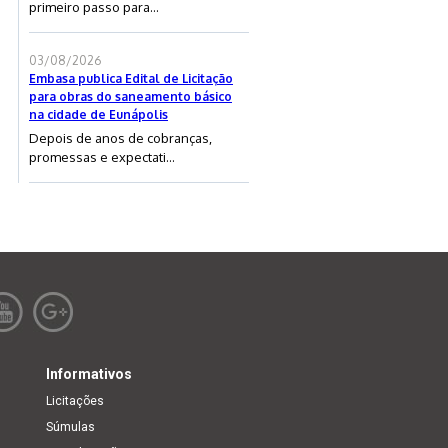
primeiro passo para...
03/08/2026
Embasa publica Edital de Licitação
para obras do saneamento básico
na cidade de Eunápolis
Depois de anos de cobranças,
promessas e expectati...
Informativos
Licitações
Súmulas