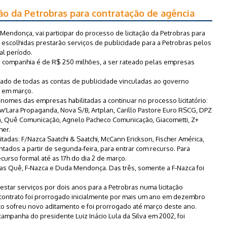
ação da Petrobras para contratação de agência
Mendonça, vai participar do processo de licitação da Petrobras para
s escolhidas prestarão serviços de publicidade para a Petrobras pelos
al período.
 da companhia é de R$ 250 milhões, a ser rateado pelas empresas
çado de todas as contas de publicidade vinculadas ao governo
r em março.
 nomes das empresas habilitadas a continuar no processo licitatório:
Lara Propaganda, Nova S/B, Artplan, Carillo Pastore Euro RSCG, DPZ
 Quê Comunicação, Agnelo Pacheco Comunicação, Giacometti, Z+
her.
itadas: F/Nazca Saatchi & Saatchi, McCann Erickson, Fischer América,
contados a partir de segunda-feira, para entrar com recurso. Para
curso formal até as 17h do dia 2 de março.
ias Quê, F-Nazca e Duda Mendonça. Das três, somente a F-Nazca foi
estar serviços por dois anos para a Petrobras numa licitação
ontrato foi prorrogado inicialmente por mais um ano em dezembro
o sofreu novo aditamento e foi prorrogado até março deste ano.
mpanha do presidente Luiz Inácio Lula da Silva em 2002, foi