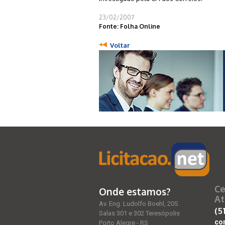
23/02/2007
Fonte: Folha Online
Voltar
Ce
Onde estamos?
At
Av. Eng. Ludolfo Boehl, 205
(5
Salas 301 e 302 Teresópolis
co
Porto Alegre - RS