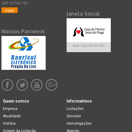
CEP: 91720-150
mapa
Janela Social
Nossos Parceiros
Quem somos
Informativos
Empresa
Licitações
Atualidade
Súmulas
História
Homologações
Origem da Licitação
Agenda