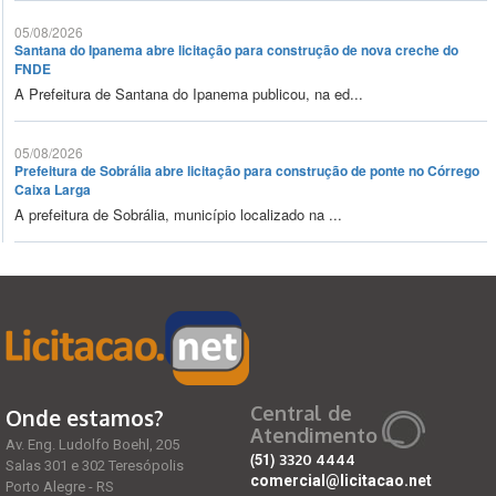
05/08/2026
Santana do Ipanema abre licitação para construção de nova creche do
FNDE
A Prefeitura de Santana do Ipanema publicou, na ed...
05/08/2026
Prefeitura de Sobrália abre licitação para construção de ponte no Córrego
Caixa Larga
A prefeitura de Sobrália, município localizado na ...
Central de
Onde estamos?
Atendimento
Av. Eng. Ludolfo Boehl, 205
(51)
3320 4444
Salas 301 e 302 Teresópolis
comercial@licitacao.net
Porto Alegre - RS