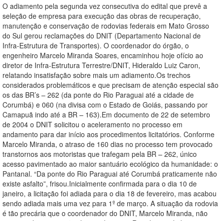
O adiamento pela segunda vez consecutiva do edital que prevê a
seleção de empresa para execução das obras de recuperação,
manutenção e conservação de rodovias federais em Mato Grosso
do Sul gerou reclamações do DNIT (Departamento Nacional de
Infra-Estrutura de Transportes). O coordenador do órgão, o
engenheiro Marcelo Miranda Soares, encaminhou hoje ofício ao
diretor de Infra-Estrutura Terrestre/DNIT, Hideraldo Luiz Caron,
relatando insatisfação sobre mais um adiamento.Os trechos
considerados problemáticos e que precisam de atenção especial são
os das BR’s – 262 (da ponte do Rio Paraguai até a cidade de
Corumbá) e 060 (na divisa com o Estado de Goiás, passando por
Camapuã indo até a BR – 163).Em documento de 22 de setembro
de 2004 o DNIT solicitou o aceleramento no processo em
andamento para dar início aos procedimentos licitatórios. Conforme
Marcelo Miranda, o atraso de 160 dias no processo tem provocado
transtornos aos motoristas que trafegam pela BR – 262, único
acesso pavimentado ao maior santuário ecológico da humanidade: o
Pantanal. “Da ponte do Rio Paraguai até Corumbá praticamente não
existe asfalto”, frisou.Inicialmente confirmada para o dia 10 de
janeiro, a licitação foi adiada para o dia 18 de fevereiro, mas acabou
sendo adiada mais uma vez para 1º de março. A situação da rodovia
é tão precária que o coordenador do DNIT, Marcelo Miranda, não