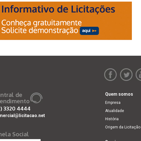
ntral de
Quem somos
endimento
Empresa
1)
3320 4444
Atualidade
mercial@licitacao.net
História
Origem da Licitação
nela Social