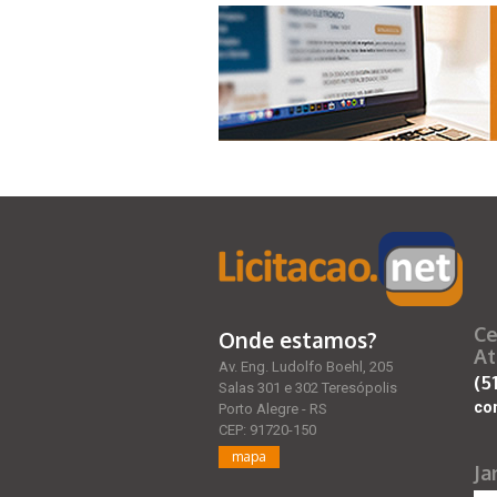
Ce
Onde estamos?
At
Av. Eng. Ludolfo Boehl, 205
(5
Salas 301 e 302 Teresópolis
co
Porto Alegre - RS
CEP: 91720-150
mapa
Ja