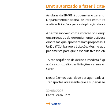
Dnit autorizado a fazer licit
As obras da BR-101 já podem ter o gerenc
Departamento Nacional de Infra-estrutura 
analisar licitações para a duplicação da 
A permissão veio com a votação no Congr
encarregados do gerenciamento estivesse
empresas que apresentaram propostas. Is
União (TCU) barrou a licitação. Mesmo que
parlamento para que a medida tivesse efei
- A conseqüência da decisão imediata é 
após a conclusão das licitações - afirma
Caron.
Nos próximos dias, deve ser agendada a 
Transportes acrescenta que a supervisão 
30/08/2003
Fonte: Zero Hora
Voltar