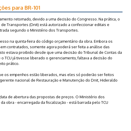
ações para BR-101
iamento retomado, devido a uma decisão do Congresso. Na prática, o
de Transportes (Dnit) está autorizado a confeccionar editais e
estrada segundo o Ministério dos Transportes.
esso na quinta-feira do código orçamentário da obra. Embora os
m contratados, somente agora poderá ser feita a análise das
to estava proibido desde que uma decisão do Tribunal de Contas da
 o TCU já tivesse liberado o gerenciamento, faltava a decisão do
to prático.
que os empenhos estão liberados, mas eles só poderão ser feitos
 o gerente nacional de Restauração e Manutenção do Dnit, Hideraldo
data de abertura das propostas de preços. O Ministério dos
da obra - encarregada da fiscalização - está barrada pelo TCU