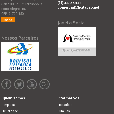
(51)
3320 4444
Salas 301 e 302 Teresópolis
comercial@licitacao.net
Porto Alegre - RS
CEP: 91720-150
mapa
Janela Social
Nossos Parceiros
Quem somos
Informativos
Empresa
Licitações
Atualidade
Súmulas