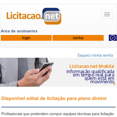
Toggl
naviga
Área de assinantes
Esqueci minha senha
Licitacao.net Mobile
Informação qualificada
em tempo real para
quem está em
movimento
Disponível edital de licitação para plano diretor
Profissionais que pretendem compor equipes técnicas para licitação