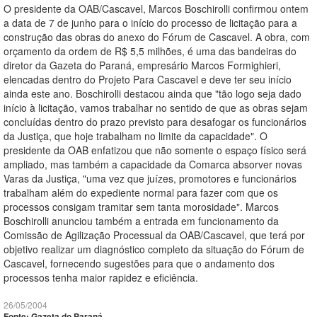
O presidente da OAB/Cascavel, Marcos Boschirolli confirmou ontem
a data de 7 de junho para o início do processo de licitação para a
construção das obras do anexo do Fórum de Cascavel. A obra, com
orçamento da ordem de R$ 5,5 milhões, é uma das bandeiras do
diretor da Gazeta do Paraná, empresário Marcos Formighieri,
elencadas dentro do Projeto Para Cascavel e deve ter seu início
ainda este ano. Boschirolli destacou ainda que "tão logo seja dado
início à licitação, vamos trabalhar no sentido de que as obras sejam
concluídas dentro do prazo previsto para desafogar os funcionários
da Justiça, que hoje trabalham no limite da capacidade". O
presidente da OAB enfatizou que não somente o espaço físico será
ampliado, mas também a capacidade da Comarca absorver novas
Varas da Justiça, "uma vez que juízes, promotores e funcionários
trabalham além do expediente normal para fazer com que os
processos consigam tramitar sem tanta morosidade". Marcos
Boschirolli anunciou também a entrada em funcionamento da
Comissão de Agilização Processual da OAB/Cascavel, que terá por
objetivo realizar um diagnóstico completo da situação do Fórum de
Cascavel, fornecendo sugestões para que o andamento dos
processos tenha maior rapidez e eficiência.
26/05/2004
Fonte: Gazeta do Paraná