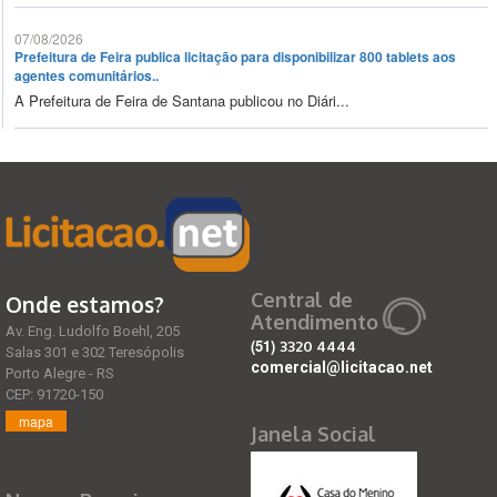
07/08/2026
Prefeitura de Feira publica licitação para disponibilizar 800 tablets aos
agentes comunitários..
A Prefeitura de Feira de Santana publicou no Diári...
Central de
Onde estamos?
Atendimento
Av. Eng. Ludolfo Boehl, 205
(51)
3320 4444
Salas 301 e 302 Teresópolis
comercial@licitacao.net
Porto Alegre - RS
CEP: 91720-150
mapa
Janela Social