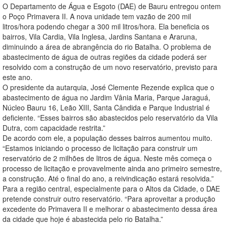
O Departamento de Água e Esgoto (DAE) de Bauru entregou ontem
o Poço Primavera II. A nova unidade tem vazão de 200 mil
litros/hora podendo chegar a 300 mil litros/hora. Ela beneficia os
bairros, Vila Cardia, Vila Inglesa, Jardins Santana e Araruna,
diminuindo a área de abrangência do rio Batalha. O problema de
abastecimento de água de outras regiões da cidade poderá ser
resolvido com a construção de um novo reservatório, previsto para
este ano.
O presidente da autarquia, José Clemente Rezende explica que o
abastecimento de água no Jardim Vânia Maria, Parque Jaraguá,
Núcleo Bauru 16, Leão XIII, Santa Cândida e Parque Industrial é
deficiente. “Esses bairros são abastecidos pelo reservatório da Vila
Dutra, com capacidade restrita.”
De acordo com ele, a população desses bairros aumentou muito.
“Estamos iniciando o processo de licitação para construir um
reservatório de 2 milhões de litros de água. Neste mês começa o
processo de licitação e provavelmente ainda ano primeiro semestre,
a construção. Até o final do ano, a reivindicação estará resolvida.”
Para a região central, especialmente para o Altos da Cidade, o DAE
pretende construir outro reservatório. “Para aproveitar a produção
excedente do Primavera II e melhorar o abastecimento dessa área
da cidade que hoje é abastecida pelo rio Batalha.”