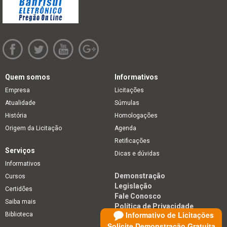
Quem somos
Informativos
Empresa
Licitações
Atualidade
Súmulas
História
Homologações
Origem da Licitação
Agenda
Retificações
Serviços
Dicas e dúvidas
Informativos
Demonstração
Cursos
Legislação
Certidões
Fale Conosco
Saiba mais
Política de Privacidade
Informativo de Licitações
Biblioteca
Solicite Demonstração Gratuita