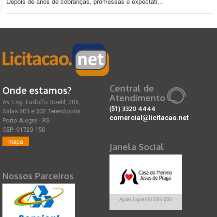
Depois de anos de cobranças, promessas e expectati...
Central de
Onde estamos?
Atendimento
Av. Eng. Ludolfo Boehl, 205
(51)
3320 4444
Salas 301 e 302 Teresópolis
comercial@licitacao.net
Porto Alegre - RS
CEP: 91720-150
mapa
Janela Social
Nossos Parceiros