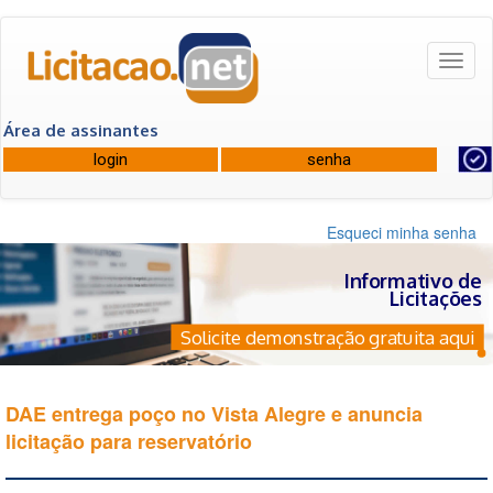
Toggl
naviga
Área de assinantes
Esqueci minha senha
Informativo de
Licitações
Solicite demonstração gratuita aqui
DAE entrega poço no Vista Alegre e anuncia
licitação para reservatório