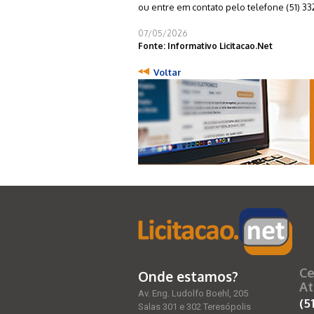
ou entre em contato pelo telefone (51) 3
07/05/2026
Fonte: Informativo Licitacao.Net
Voltar
Ce
Onde estamos?
At
Av. Eng. Ludolfo Boehl, 205
(5
Salas 301 e 302 Teresópolis