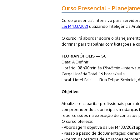
Curso Presencial - Planejam
Curso presencial intensivo para servidor
Lei 14.133/2021
utilizando Inteligência Artif
O curso irá abordar sobre o planejament
dominar para trabalhar com licitações e co
FLORIANÓPOLIS — SC
Data: A Definir
Horário: 08h00min às 17h45min - Interval
Carga Horária Total: 16 horas/aula
Local: Hotel Faial — Rua Felipe Schimidt, 
Objetivo
Atualizar e capacitar profissionais para a
compreendendo as principais mudanças traz
repercussões na execução de contratos p
O curso oferece:
- Abordagem objetiva da Lei 14.133/2021 ap
- Passo a passo de documentação: demanda,
- Exemplos práticos de situações recorre