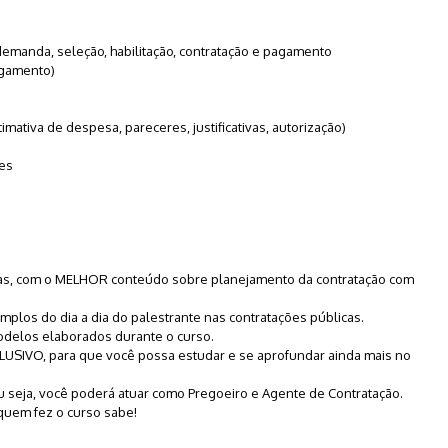
a demanda, seleção, habilitação, contratação e pagamento
agamento)
ativa de despesa, pareceres, justificativas, autorização)
des
 dias, com o MELHOR conteúdo sobre planejamento da contratação com
plos do dia a dia do palestrante nas contratações públicas.
odelos elaborados durante o curso.
CLUSIVO, para que você possa estudar e se aprofundar ainda mais no
u seja, você poderá atuar como Pregoeiro e Agente de Contratação.
 quem fez o curso sabe!