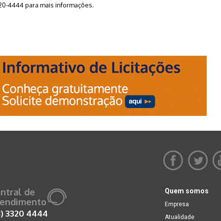
320-4444 para mais informações.
ntral de
Quem somos
endimento
Empresa
1)
3320 4444
Atualidade