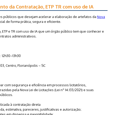
ento da Contratação, ETP TR com uso de IA
es públicos que desejam acelerar a elaboração de artefatos da
Nova
icial de forma prática, segura e eficiente.
o, ETP e TR com uso de IA que um órgão público tem que conhecer e
ntratos administrativos.
o: 12h30–13h30
603, Centro, Florianópolis – SC
tuar com segurança e eficiência em processos licitatórios,
idas pela Nova Lei de Licitações (Lei nº 14.133/2021) e suas
úblicos.
licada à contratação direta
 estimativa, pareceres, justificativas e autorização;
ntes em dispensa e inexigibilidade;