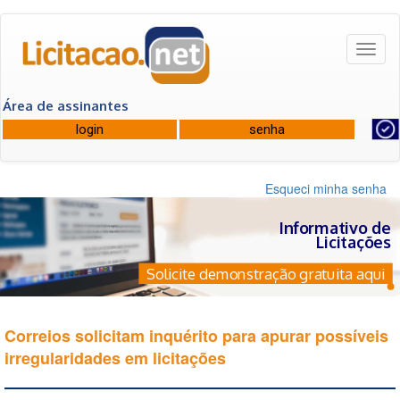
Toggl
naviga
Área de assinantes
Esqueci minha senha
Informativo de
Licitações
Solicite demonstração gratuita aqui
Correios solicitam inquérito para apurar possíveis
irregularidades em licitações