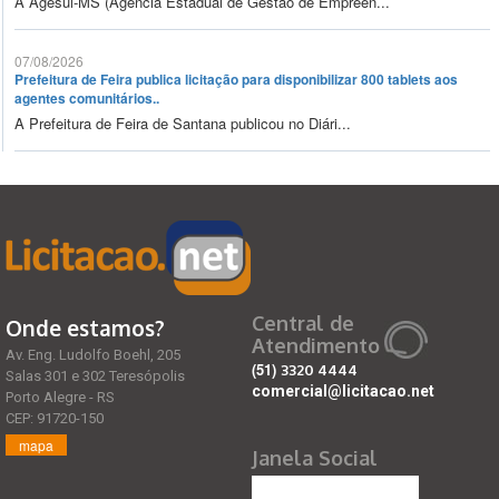
A Agesul-MS (Agência Estadual de Gestão de Empreen...
07/08/2026
Prefeitura de Feira publica licitação para disponibilizar 800 tablets aos
agentes comunitários..
A Prefeitura de Feira de Santana publicou no Diári...
Central de
Onde estamos?
Atendimento
Av. Eng. Ludolfo Boehl, 205
(51)
3320 4444
Salas 301 e 302 Teresópolis
comercial@licitacao.net
Porto Alegre - RS
CEP: 91720-150
mapa
Janela Social