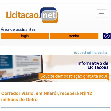
Toggl
naviga
Área de assinantes
Esqueci minha senha
Informativo de
Licitações
Solicite demonstração gratuita aqui
Corredor viário, em Niterói, receberá R$ 12
milhões do Detro