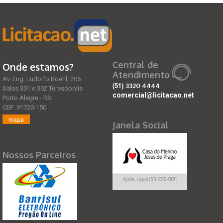
Central de
Onde estamos?
Atendimento
Av. Eng. Ludolfo Boehl, 205
(51)
3320 4444
Salas 301 e 302 Teresópolis
comercial@licitacao.net
Porto Alegre - RS
CEP: 91720-150
mapa
Janela Social
Nossos Parceiros