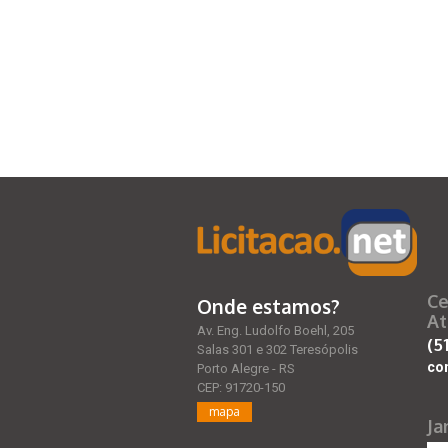
Ce
Onde estamos?
At
Av. Eng. Ludolfo Boehl, 205
(5
Salas 301 e 302 Teresópolis
co
Porto Alegre - RS
CEP: 91720-150
mapa
Ja