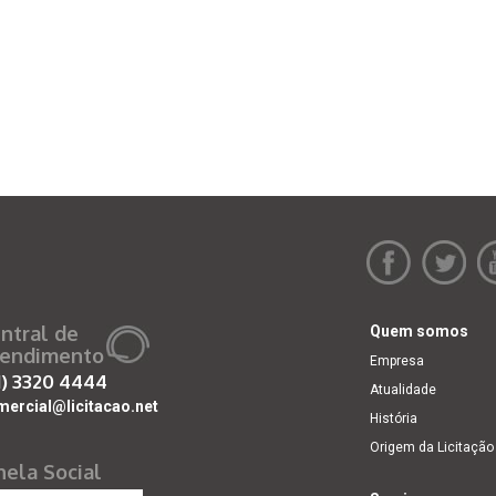
ntral de
Quem somos
endimento
Empresa
1)
3320 4444
Atualidade
mercial@licitacao.net
História
Origem da Licitação
nela Social