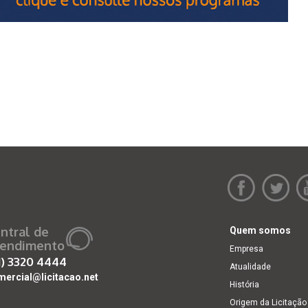
ntral de
Quem somos
endimento
Empresa
1)
3320 4444
Atualidade
mercial@licitacao.net
História
Origem da Licitação