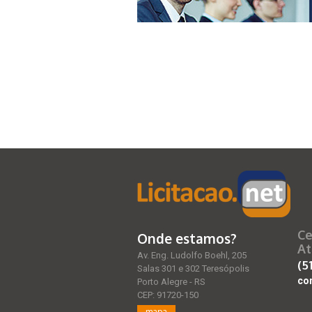
Ce
Onde estamos?
At
Av. Eng. Ludolfo Boehl, 205
(5
Salas 301 e 302 Teresópolis
co
Porto Alegre - RS
CEP: 91720-150
mapa