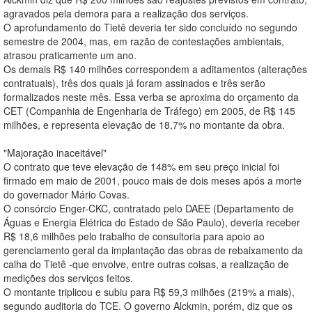
agravados pela demora para a realização dos serviços.
O aprofundamento do Tietê deveria ter sido concluído no segundo
semestre de 2004, mas, em razão de contestações ambientais,
atrasou praticamente um ano.
Os demais R$ 140 milhões correspondem a aditamentos (alterações
contratuais), três dos quais já foram assinados e três serão
formalizados neste mês. Essa verba se aproxima do orçamento da
CET (Companhia de Engenharia de Tráfego) em 2005, de R$ 145
milhões, e representa elevação de 18,7% no montante da obra.
"Majoração inaceitável"
O contrato que teve elevação de 148% em seu preço inicial foi
firmado em maio de 2001, pouco mais de dois meses após a morte
do governador Mário Covas.
O consórcio Enger-CKC, contratado pelo DAEE (Departamento de
Águas e Energia Elétrica do Estado de São Paulo), deveria receber
R$ 18,6 milhões pelo trabalho de consultoria para apoio ao
gerenciamento geral da implantação das obras de rebaixamento da
calha do Tietê -que envolve, entre outras coisas, a realização de
medições dos serviços feitos.
O montante triplicou e subiu para R$ 59,3 milhões (219% a mais),
segundo auditoria do TCE. O governo Alckmin, porém, diz que os