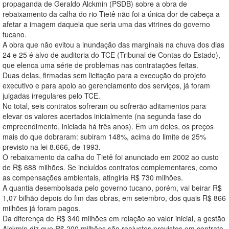
propaganda de Geraldo Alckmin (PSDB) sobre a obra de
rebaixamento da calha do rio Tietê não foi a única dor de cabeça a
afetar a imagem daquela que seria uma das vitrines do governo
tucano.
A obra que não evitou a inundação das marginais na chuva dos dias
24 e 25 é alvo de auditoria do TCE (Tribunal de Contas do Estado),
que elenca uma série de problemas nas contratações feitas.
Duas delas, firmadas sem licitação para a execução do projeto
executivo e para apoio ao gerenciamento dos serviços, já foram
julgadas irregulares pelo TCE.
No total, seis contratos sofreram ou sofrerão aditamentos para
elevar os valores acertados inicialmente (na segunda fase do
empreendimento, iniciada há três anos). Em um deles, os preços
mais do que dobraram: subiram 148%, acima do limite de 25%
previsto na lei 8.666, de 1993.
O rebaixamento da calha do Tietê foi anunciado em 2002 ao custo
de R$ 688 milhões. Se incluídos contratos complementares, como
as compensações ambientais, atingiria R$ 730 milhões.
A quantia desembolsada pelo governo tucano, porém, vai beirar R$
1,07 bilhão depois do fim das obras, em setembro, dos quais R$ 866
milhões já foram pagos.
Da diferença de R$ 340 milhões em relação ao valor inicial, a gestão
Alckmin diz que R$ 200 milhões são reajustes previstos em contrato,