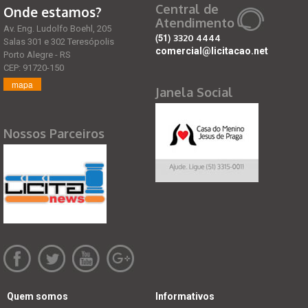
Central de
Onde estamos?
Atendimento
Av. Eng. Ludolfo Boehl, 205
(51)
3320 4444
Salas 301 e 302 Teresópolis
comercial@licitacao.net
Porto Alegre - RS
CEP: 91720-150
mapa
Janela Social
Nossos Parceiros
Quem somos
Informativos