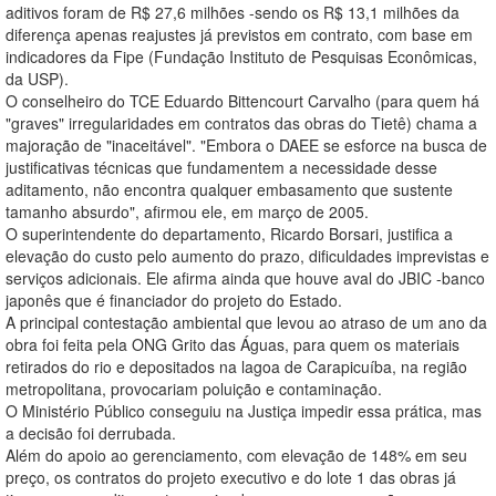
aditivos foram de R$ 27,6 milhões -sendo os R$ 13,1 milhões da
diferença apenas reajustes já previstos em contrato, com base em
indicadores da Fipe (Fundação Instituto de Pesquisas Econômicas,
da USP).
O conselheiro do TCE Eduardo Bittencourt Carvalho (para quem há
"graves" irregularidades em contratos das obras do Tietê) chama a
majoração de "inaceitável". "Embora o DAEE se esforce na busca de
justificativas técnicas que fundamentem a necessidade desse
aditamento, não encontra qualquer embasamento que sustente
tamanho absurdo", afirmou ele, em março de 2005.
O superintendente do departamento, Ricardo Borsari, justifica a
elevação do custo pelo aumento do prazo, dificuldades imprevistas e
serviços adicionais. Ele afirma ainda que houve aval do JBIC -banco
japonês que é financiador do projeto do Estado.
A principal contestação ambiental que levou ao atraso de um ano da
obra foi feita pela ONG Grito das Águas, para quem os materiais
retirados do rio e depositados na lagoa de Carapicuíba, na região
metropolitana, provocariam poluição e contaminação.
O Ministério Público conseguiu na Justiça impedir essa prática, mas
a decisão foi derrubada.
Além do apoio ao gerenciamento, com elevação de 148% em seu
preço, os contratos do projeto executivo e do lote 1 das obras já