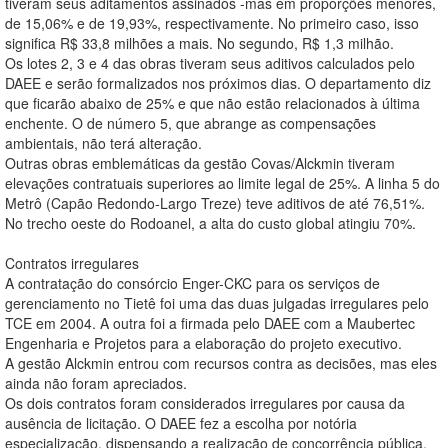
tiveram seus aditamentos assinados -mas em proporções menores,
de 15,06% e de 19,93%, respectivamente. No primeiro caso, isso
significa R$ 33,8 milhões a mais. No segundo, R$ 1,3 milhão.
Os lotes 2, 3 e 4 das obras tiveram seus aditivos calculados pelo
DAEE e serão formalizados nos próximos dias. O departamento diz
que ficarão abaixo de 25% e que não estão relacionados à última
enchente. O de número 5, que abrange as compensações
ambientais, não terá alteração.
Outras obras emblemáticas da gestão Covas/Alckmin tiveram
elevações contratuais superiores ao limite legal de 25%. A linha 5 do
Metrô (Capão Redondo-Largo Treze) teve aditivos de até 76,51%.
No trecho oeste do Rodoanel, a alta do custo global atingiu 70%.
Contratos irregulares
A contratação do consórcio Enger-CKC para os serviços de
gerenciamento no Tietê foi uma das duas julgadas irregulares pelo
TCE em 2004. A outra foi a firmada pelo DAEE com a Maubertec
Engenharia e Projetos para a elaboração do projeto executivo.
A gestão Alckmin entrou com recursos contra as decisões, mas eles
ainda não foram apreciados.
Os dois contratos foram considerados irregulares por causa da
ausência de licitação. O DAEE fez a escolha por notória
especialização, dispensando a realização de concorrência pública,