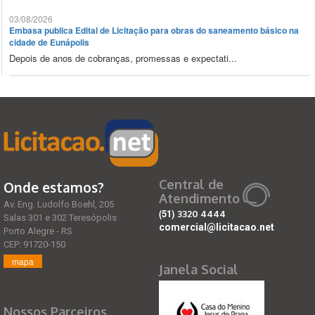
03/08/2026
Embasa publica Edital de Licitação para obras do saneamento básico na
cidade de Eunápolis
Depois de anos de cobranças, promessas e expectati...
Central de
Onde estamos?
Atendimento
Av. Eng. Ludolfo Boehl, 205
(51)
3320 4444
Salas 301 e 302 Teresópolis
comercial@licitacao.net
Porto Alegre - RS
CEP: 91720-150
mapa
Janela Social
Nossos Parceiros