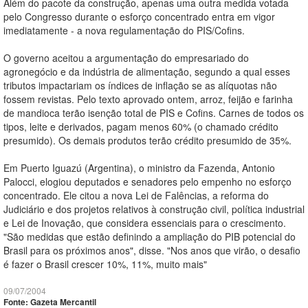
Além do pacote da construção, apenas uma outra medida votada
pelo Congresso durante o esforço concentrado entra em vigor
imediatamente - a nova regulamentação do PIS/Cofins.
O governo aceitou a argumentação do empresariado do
agronegócio e da indústria de alimentação, segundo a qual esses
tributos impactariam os índices de inflação se as alíquotas não
fossem revistas. Pelo texto aprovado ontem, arroz, feijão e farinha
de mandioca terão isenção total de PIS e Cofins. Carnes de todos os
tipos, leite e derivados, pagam menos 60% (o chamado crédito
presumido). Os demais produtos terão crédito presumido de 35%.
Em Puerto Iguazú (Argentina), o ministro da Fazenda, Antonio
Palocci, elogiou deputados e senadores pelo empenho no esforço
concentrado. Ele citou a nova Lei de Falências, a reforma do
Judiciário e dos projetos relativos à construção civil, política industrial
e Lei de Inovação, que considera essenciais para o crescimento.
"São medidas que estão definindo a ampliação do PIB potencial do
Brasil para os próximos anos", disse. "Nos anos que virão, o desafio
é fazer o Brasil crescer 10%, 11%, muito mais"
09/07/2004
Fonte: Gazeta Mercantil