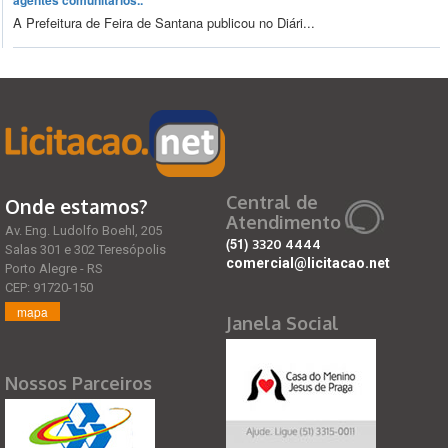
agentes comunitários..
A Prefeitura de Feira de Santana publicou no Diári...
Central de
Onde estamos?
Atendimento
Av. Eng. Ludolfo Boehl, 205
(51)
3320 4444
Salas 301 e 302 Teresópolis
comercial@licitacao.net
Porto Alegre - RS
CEP: 91720-150
mapa
Janela Social
Nossos Parceiros