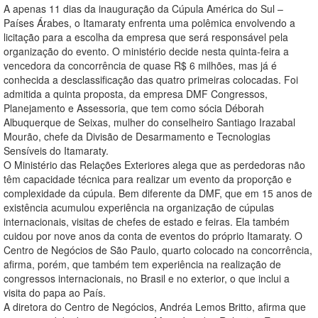
A apenas 11 dias da inauguração da Cúpula América do Sul –
Países Árabes, o Itamaraty enfrenta uma polêmica envolvendo a
licitação para a escolha da empresa que será responsável pela
organização do evento. O ministério decide nesta quinta-feira a
vencedora da concorrência de quase R$ 6 milhões, mas já é
conhecida a desclassificação das quatro primeiras colocadas. Foi
admitida a quinta proposta, da empresa DMF Congressos,
Planejamento e Assessoria, que tem como sócia Déborah
Albuquerque de Seixas, mulher do conselheiro Santiago Irazabal
Mourão, chefe da Divisão de Desarmamento e Tecnologias
Sensíveis do Itamaraty.
O Ministério das Relações Exteriores alega que as perdedoras não
têm capacidade técnica para realizar um evento da proporção e
complexidade da cúpula. Bem diferente da DMF, que em 15 anos de
existência acumulou experiência na organização de cúpulas
internacionais, visitas de chefes de estado e feiras. Ela também
cuidou por nove anos da conta de eventos do próprio Itamaraty. O
Centro de Negócios de São Paulo, quarto colocado na concorrência,
afirma, porém, que também tem experiência na realização de
congressos internacionais, no Brasil e no exterior, o que inclui a
visita do papa ao País.
A diretora do Centro de Negócios, Andréa Lemos Britto, afirma que