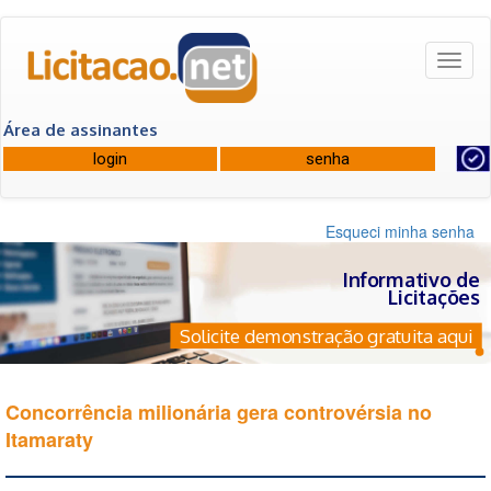
Toggl
naviga
Área de assinantes
Esqueci minha senha
Informativo de
Licitações
Solicite demonstração gratuita aqui
Concorrência milionária gera controvérsia no
Itamaraty