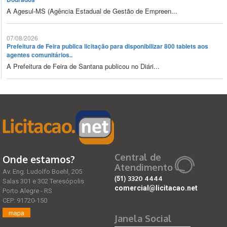
A Agesul-MS (Agência Estadual de Gestão de Empreen...
07/08/2026
Prefeitura de Feira publica licitação para disponibilizar 800 tablets aos
agentes comunitários..
A Prefeitura de Feira de Santana publicou no Diári...
Central de
Onde estamos?
Atendimento
Av. Eng. Ludolfo Boehl, 205
(51)
3320 4444
Salas 301 e 302 Teresópolis
comercial@licitacao.net
Porto Alegre - RS
CEP: 91720-150
mapa
Janela Social