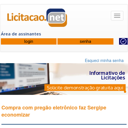
Toggl
naviga
Área de assinantes
Esqueci minha senha
Informativo de
Licitações
Solicite demonstração gratuita aqui
Compra com pregão eletrônico faz Sergipe
economizar