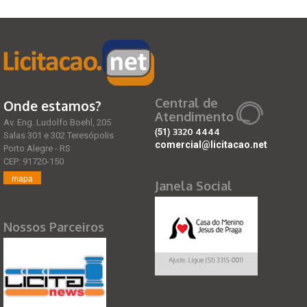
Central de
Onde estamos?
Atendimento
Av. Eng. Ludolfo Boehl, 205
(51)
3320 4444
Salas 301 e 302 Teresópolis
comercial@licitacao.net
Porto Alegre - RS
CEP: 91720-150
mapa
Janela Social
Nossos Parceiros