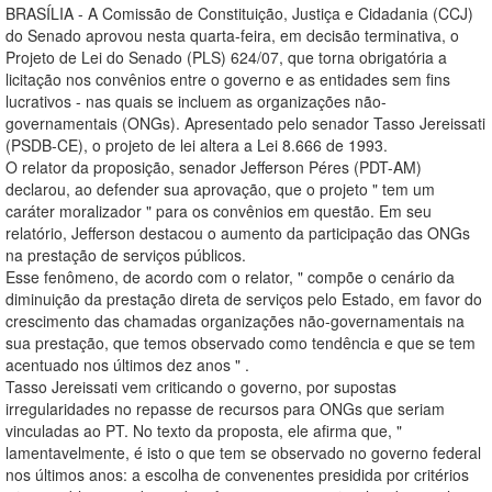
BRASÍLIA - A Comissão de Constituição, Justiça e Cidadania (CCJ)
do Senado aprovou nesta quarta-feira, em decisão terminativa, o
Projeto de Lei do Senado (PLS) 624/07, que torna obrigatória a
licitação nos convênios entre o governo e as entidades sem fins
lucrativos - nas quais se incluem as organizações não-
governamentais (ONGs). Apresentado pelo senador Tasso Jereissati
(PSDB-CE), o projeto de lei altera a Lei 8.666 de 1993.
O relator da proposição, senador Jefferson Péres (PDT-AM)
declarou, ao defender sua aprovação, que o projeto " tem um
caráter moralizador " para os convênios em questão. Em seu
relatório, Jefferson destacou o aumento da participação das ONGs
na prestação de serviços públicos.
Esse fenômeno, de acordo com o relator, " compõe o cenário da
diminuição da prestação direta de serviços pelo Estado, em favor do
crescimento das chamadas organizações não-governamentais na
sua prestação, que temos observado como tendência e que se tem
acentuado nos últimos dez anos " .
Tasso Jereissati vem criticando o governo, por supostas
irregularidades no repasse de recursos para ONGs que seriam
vinculadas ao PT. No texto da proposta, ele afirma que, "
lamentavelmente, é isto o que tem se observado no governo federal
nos últimos anos: a escolha de convenentes presidida por critérios