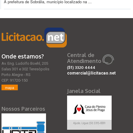
A prefeitura de Sobrália, município localizado na ...
Central de
Onde estamos?
Atendimento
Av. Eng. Ludolfo Boehl, 205
(51)
3320 4444
Salas 301 e 302 Teresópolis
comercial@licitacao.net
Porto Alegre - RS
CEP: 91720-150
mapa
Janela Social
Nossos Parceiros