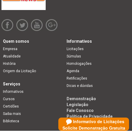
Quem somos
Informativos
Empresa
Licitações
Atualidade
Súmulas
História
Homologações
Origem da Licitação
Agenda
Retificações
Serviços
Dicas e dúvidas
Informativos
Demonstração
Cursos
Legislação
Certidões
Fale Conosco
Saiba mais
Política de Privacidade
Informativo de Licitações
Biblioteca
Solicite Demonstração Gratuita