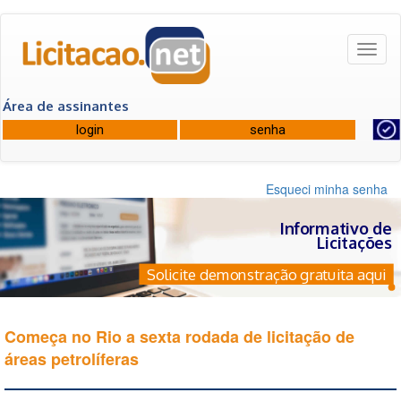
Toggl
naviga
Área de assinantes
Esqueci minha senha
Informativo de
Licitações
Solicite demonstração gratuita aqui
Começa no Rio a sexta rodada de licitação de
áreas petrolíferas