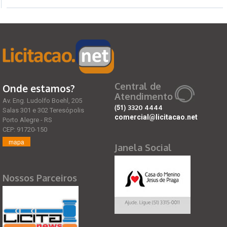
Central de
Onde estamos?
Atendimento
Av. Eng. Ludolfo Boehl, 205
(51)
3320 4444
Salas 301 e 302 Teresópolis
comercial@licitacao.net
Porto Alegre - RS
CEP: 91720-150
mapa
Janela Social
Nossos Parceiros