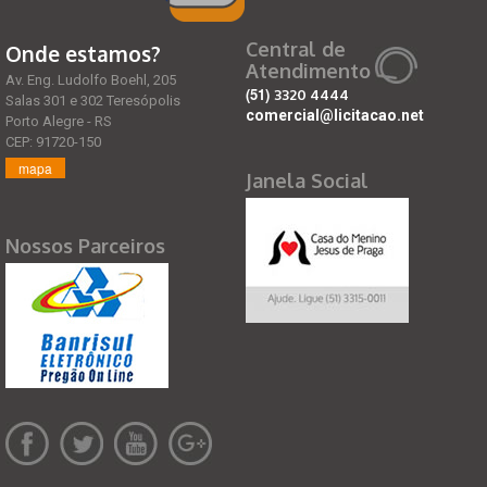
Central de
Onde estamos?
Atendimento
Av. Eng. Ludolfo Boehl, 205
(51)
3320 4444
Salas 301 e 302 Teresópolis
comercial@licitacao.net
Porto Alegre - RS
CEP: 91720-150
mapa
Janela Social
Nossos Parceiros