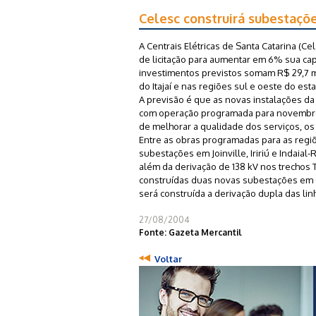
Celesc construirá subestaçõ
A Centrais Elétricas de Santa Catarina (C
de licitação para aumentar em 6% sua ca
investimentos previstos somam R$ 29,7 m
do Itajaí e nas regiões sul e oeste do est
A previsão é que as novas instalações d
com operação programada para novembro. 
de melhorar a qualidade dos serviços, o
Entre as obras programadas para as regiõe
subestações em Joinville, Iririú e Indaial-Ri
além da derivação de 138 kV nos trechos
construídas duas novas subestações em 
será construída a derivação dupla das li
27/08/2004
Fonte: Gazeta Mercantil
Voltar