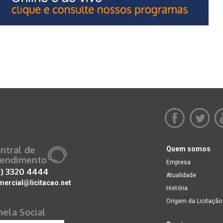
ntral de
Quem somos
endimento
Empresa
1)
3320 4444
Atualidade
mercial@licitacao.net
História
Origem da Licitação
nela Social