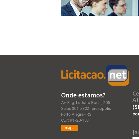
Ce
Onde estamos?
At
Av. Eng. Ludolfo Boehl, 205
(5
Salas 301 e 302 Teresópolis
co
Porto Alegre - RS
CEP: 91720-150
mapa
Ja