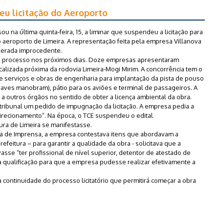
eu licitação do Aeroporto
u na última quinta-feira, 15, a liminar que suspendeu a licitação para
 aeroporto de Limeira. A representação feita pela empresa Villanova
derada improcedente.
 o processo nos próximos dias. Doze empresas apresentaram
calizada próxima da rodovia Limeira-Mogi Mirim. A concorrência tem o
serviços e obras de engenharia para implantação da pista de pouso
naves manobram), pátio para os aviões e terminal de passageiros. A
 a outros órgãos no sentido de obter a licença ambiental da obra.
tribunal um pedido de impugnação da licitação. A empresa pedia a
“direcionamento”. Na época, o TCE suspendeu o edital
ura de Limeira se manifestasse.
a de Imprensa, a empresa contestava itens que abordavam a
refeitura – para garantir a qualidade da obra - solicitava que a
asse “ter profissional de nível superior, detentor de atestado de
 qualificação para que a empresa pudesse realizar efetivamente a
 continuidade do processo licitatório que permitirá começar a obra