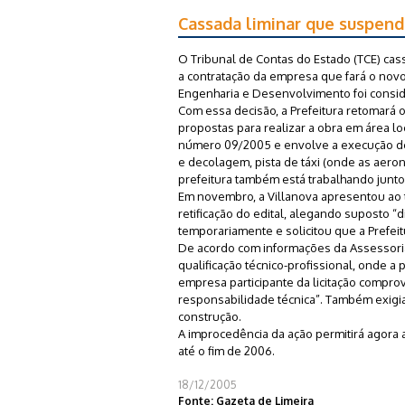
Cassada liminar que suspend
O Tribunal de Contas do Estado (TCE) casso
a contratação da empresa que fará o novo
Engenharia e Desenvolvimento foi consi
Com essa decisão, a Prefeitura retomará
propostas para realizar a obra em área lo
número 09/2005 e envolve a execução de 
e decolagem, pista de táxi (onde as aero
prefeitura também está trabalhando junto
Em novembro, a Villanova apresentou ao 
retificação do edital, alegando suposto 
temporariamente e solicitou que a Prefeit
De acordo com informações da Assessori
qualificação técnico-profissional, onde a p
empresa participante da licitação comprov
responsabilidade técnica”. Também exigia
construção.
A improcedência da ação permitirá agora a
até o fim de 2006.
18/12/2005
Fonte: Gazeta de Limeira