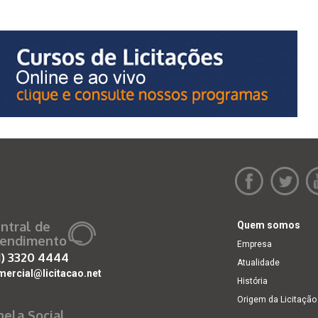
ntral de
Quem somos
endimento
Empresa
1)
3320 4444
Atualidade
mercial@licitacao.net
História
Origem da Licitação
nela Social