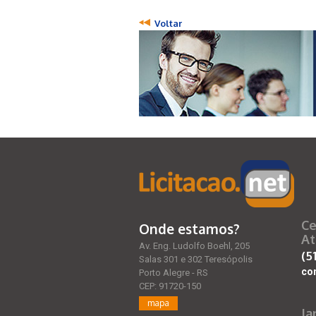
Voltar
Ce
Onde estamos?
At
Av. Eng. Ludolfo Boehl, 205
(5
Salas 301 e 302 Teresópolis
co
Porto Alegre - RS
CEP: 91720-150
mapa
Ja