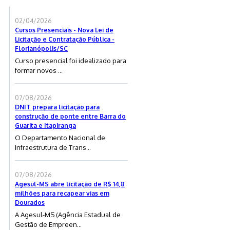
02/04/2026
Cursos Presenciais - Nova Lei de
Licitação e Contratação Pública -
Florianópolis/SC
Curso presencial foi idealizado para
formar novos ...
07/08/2026
DNIT prepara licitação para
construção de ponte entre Barra do
Guarita e Itapiranga
O Departamento Nacional de
Infraestrutura de Trans...
07/08/2026
Agesul-MS abre licitação de R$ 14,8
milhões para recapear vias em
Dourados
A Agesul-MS (Agência Estadual de
Gestão de Empreen...