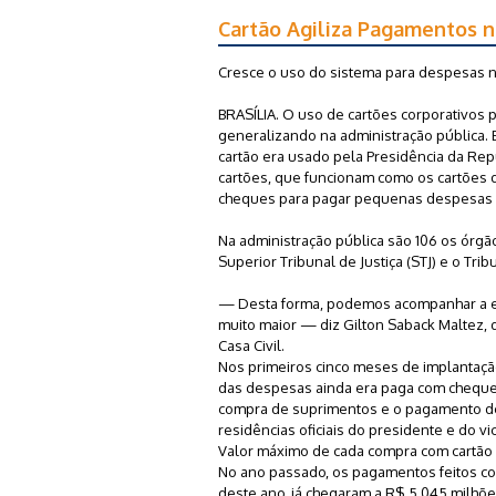
Cartão Agiliza Pagamentos 
Cresce o uso do sistema para despesas n
BRASÍLIA. O uso de cartões corporativos 
generalizando na administração pública.
cartão era usado pela Presidência da Rep
cartões, que funcionam como os cartões d
cheques para pagar pequenas despesas q
Na administração pública são 106 os órgã
Superior Tribunal de Justiça (STJ) e o Tri
— Desta forma, podemos acompanhar a evo
muito maior — diz Gilton Saback Maltez, 
Casa Civil.
Nos primeiros cinco meses de implantaçã
das despesas ainda era paga com cheque 
compra de suprimentos e o pagamento de
residências oficiais do presidente e do vi
Valor máximo de cada compra com cartão
No ano passado, os pagamentos feitos c
deste ano, já chegaram a R$ 5,045 milhõ