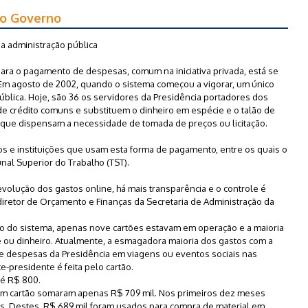
no Governo
a administração pública
para o pagamento de despesas, comum na iniciativa privada, está se
 Em agosto de 2002, quando o sistema começou a vigorar, um único
ública. Hoje, são 36 os servidores da Presidência portadores dos
e crédito comuns e substituem o dinheiro em espécie e o talão de
ue dispensam a necessidade de tomada de preços ou licitação.
os e instituições que usam esta forma de pagamento, entre os quais o
bunal Superior do Trabalho (TST).
lução dos gastos online, há mais transparência e o controle é
diretor de Orçamento e Finanças da Secretaria de Administração da
o do sistema, apenas nove cartões estavam em operação e a maioria
ou dinheiro. Atualmente, a esmagadora maioria dos gastos com a
 despesas da Presidência em viagens ou eventos sociais nas
ce-presidente é feita pelo cartão.
 é R$ 800.
om cartão somaram apenas R$ 709 mil. Nos primeiros dez meses
es. Destes, R$ 689 mil foram usados para compra de material em