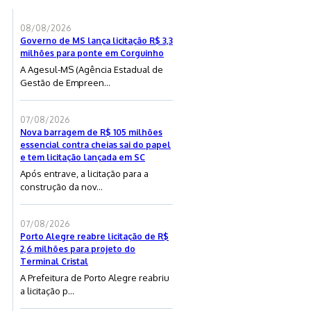
08/08/2026
Governo de MS lança licitação R$ 3,3
milhões para ponte em Corguinho
A Agesul-MS (Agência Estadual de
Gestão de Empreen...
07/08/2026
Nova barragem de R$ 105 milhões
essencial contra cheias sai do papel
e tem licitação lançada em SC
Após entrave, a licitação para a
construção da nov...
07/08/2026
Porto Alegre reabre licitação de R$
2,6 milhões para projeto do
Terminal Cristal
A Prefeitura de Porto Alegre reabriu
a licitação p...