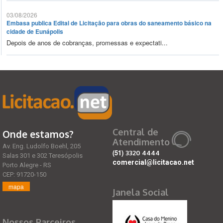
03/08/2026
Embasa publica Edital de Licitação para obras do saneamento básico na
cidade de Eunápolis
Depois de anos de cobranças, promessas e expectati...
Central de
Onde estamos?
Atendimento
Av. Eng. Ludolfo Boehl, 205
(51)
3320 4444
Salas 301 e 302 Teresópolis
comercial@licitacao.net
Porto Alegre - RS
CEP: 91720-150
mapa
Janela Social
Nossos Parceiros