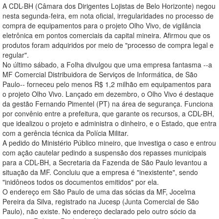
A CDL-BH (Câmara dos Dirigentes Lojistas de Belo Horizonte) negou
nesta segunda-feira, em nota oficial, irregularidades no processo de
compra de equipamentos para o projeto Olho Vivo, de vigilância
eletrônica em pontos comerciais da capital mineira. Afirmou que os
produtos foram adquiridos por meio de "processo de compra legal e
regular".
No último sábado, a Folha divulgou que uma empresa fantasma --a
MF Comercial Distribuidora de Serviços de Informática, de São
Paulo-- forneceu pelo menos R$ 1,2 milhão em equipamentos para
o projeto Olho Vivo. Lançado em dezembro, o Olho Vivo é destaque
da gestão Fernando Pimentel (PT) na área de segurança. Funciona
por convênio entre a prefeitura, que garante os recursos, a CDL-BH,
que idealizou o projeto e administra o dinheiro, e o Estado, que entra
com a gerência técnica da Polícia Militar.
A pedido do Ministério Público mineiro, que investiga o caso e entrou
com ação cautelar pedindo a suspensão dos repasses municipais
para a CDL-BH, a Secretaria da Fazenda de São Paulo levantou a
situação da MF. Concluiu que a empresa é "inexistente", sendo
"inidôneos todos os documentos emitidos" por ela.
O endereço em São Paulo de uma das sócias da MF, Jocelma
Pereira da Silva, registrado na Jucesp (Junta Comercial de São
Paulo), não existe. No endereço declarado pelo outro sócio da