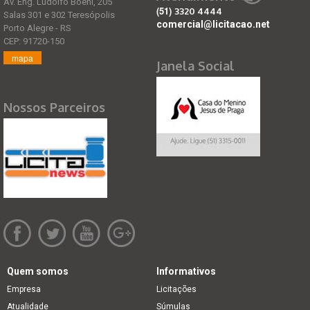
Av. Eng. Ludolfo Boehl, 205
(51)
3320 4444
Salas 301 e 302 Teresópolis
comercial@licitacao.net
Porto Alegre - RS
CEP: 91720-150
mapa
Janela Social
Nossos Parceiros
Quem somos
Informativos
Empresa
Licitações
Atualidade
Súmulas