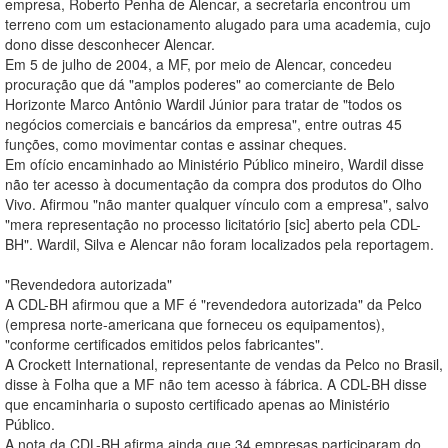
empresa, Roberto Penha de Alencar, a secretaria encontrou um
terreno com um estacionamento alugado para uma academia, cujo
dono disse desconhecer Alencar.
Em 5 de julho de 2004, a MF, por meio de Alencar, concedeu
procuração que dá "amplos poderes" ao comerciante de Belo
Horizonte Marco Antônio Wardil Júnior para tratar de "todos os
negócios comerciais e bancários da empresa", entre outras 45
funções, como movimentar contas e assinar cheques.
Em ofício encaminhado ao Ministério Público mineiro, Wardil disse
não ter acesso à documentação da compra dos produtos do Olho
Vivo. Afirmou "não manter qualquer vínculo com a empresa", salvo
"mera representação no processo licitatório [sic] aberto pela CDL-
BH". Wardil, Silva e Alencar não foram localizados pela reportagem.
"Revendedora autorizada"
A CDL-BH afirmou que a MF é "revendedora autorizada" da Pelco
(empresa norte-americana que forneceu os equipamentos),
"conforme certificados emitidos pelos fabricantes".
A Crockett International, representante de vendas da Pelco no Brasil,
disse à Folha que a MF não tem acesso à fábrica. A CDL-BH disse
que encaminharia o suposto certificado apenas ao Ministério
Público.
A nota da CDL-BH afirma ainda que 34 empresas participaram do