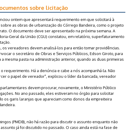
documentos sobre licitação
nciou ontem que apresentará requerimento em que solicitará à
sobre as obras de urbanização do Córrego Bandeira, como o projeto
ontrato. O documento deve ser apresentado na próxima semana. A
doria-Geral da União (CGU) constatou, em relatório, superfaturamento
tação.
 os vereadores devem analisá-los para então tomar providências.
nvocar o secretário de Obras e Serviços Públicos, Edson Giroto, para
a a mesma pasta na administração anterior, quando as duas primeiras
o requerimento. Há a denúncia e cabe a nós acompanhá-la. Não
er o papel de vereador", explicou o líder da bancada, vereador
 parlamentares devem procurar, novamente, o Ministério Público
igações. No ano passado, eles estiveram no órgão para solicitar
o os garis laranjas que apareciam como donos da empreiteira
Bandeira.
ingos (PMDB), não há razão para discutir o assunto enquanto não
assunto já foi discutido no passado. O caso ainda está na fase de