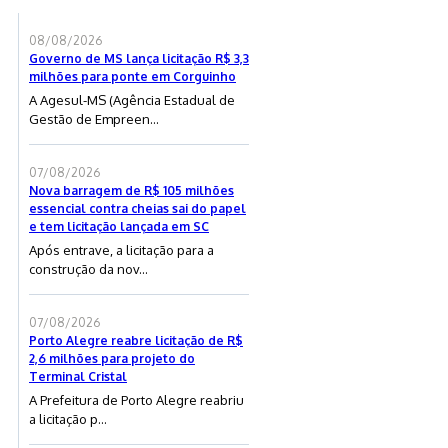
08/08/2026
Governo de MS lança licitação R$ 3,3
milhões para ponte em Corguinho
A Agesul-MS (Agência Estadual de
Gestão de Empreen...
07/08/2026
Nova barragem de R$ 105 milhões
essencial contra cheias sai do papel
e tem licitação lançada em SC
Após entrave, a licitação para a
construção da nov...
07/08/2026
Porto Alegre reabre licitação de R$
2,6 milhões para projeto do
Terminal Cristal
A Prefeitura de Porto Alegre reabriu
a licitação p...