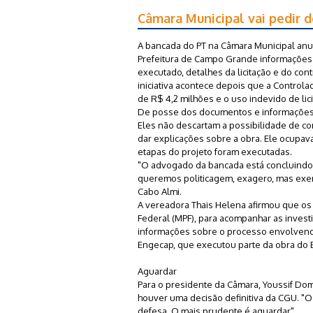
Câmara Municipal vai pedir 
A bancada do PT na Câmara Municipal anu
Prefeitura de Campo Grande informações 
executado, detalhes da licitação e do c
iniciativa acontece depois que a Controla
de R$ 4,2 milhões e o uso indevido de lici
De posse dos documentos e informações,
Eles não descartam a possibilidade de co
dar explicações sobre a obra. Ele ocupav
etapas do projeto foram executadas.
"O advogado da bancada está concluindo 
queremos politicagem, exagero, mas exerc
Cabo Almi.
A vereadora Thais Helena afirmou que os
Federal (MPF), para acompanhar as invest
informações sobre o processo envolvend
Engecap, que executou parte da obra do 
Aguardar
Para o presidente da Câmara, Youssif Dom
houver uma decisão definitiva da CGU. "O 
defesa. O mais prudente é aguardar".