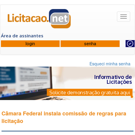
Toggl
naviga
Área de assinantes
Esqueci minha senha
Informativo de
Licitações
Solicite demonstração gratuita aqui
Câmara Federal instala comissão de regras para
licitação