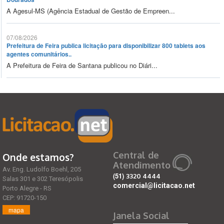
A Agesul-MS (Agência Estadual de Gestão de Empreen...
07/08/2026
Prefeitura de Feira publica licitação para disponibilizar 800 tablets aos
agentes comunitários..
A Prefeitura de Feira de Santana publicou no Diári...
Central de
Onde estamos?
Atendimento
Av. Eng. Ludolfo Boehl, 205
(51)
3320 4444
Salas 301 e 302 Teresópolis
comercial@licitacao.net
Porto Alegre - RS
CEP: 91720-150
mapa
Janela Social