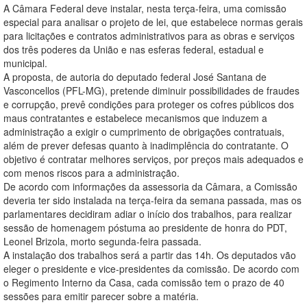
A Câmara Federal deve instalar, nesta terça-feira, uma comissão
especial para analisar o projeto de lei, que estabelece normas gerais
para licitações e contratos administrativos para as obras e serviços
dos três poderes da União e nas esferas federal, estadual e
municipal.
A proposta, de autoria do deputado federal José Santana de
Vasconcellos (PFL-MG), pretende diminuir possibilidades de fraudes
e corrupção, prevê condições para proteger os cofres públicos dos
maus contratantes e estabelece mecanismos que induzem a
administração a exigir o cumprimento de obrigações contratuais,
além de prever defesas quanto à inadimplência do contratante. O
objetivo é contratar melhores serviços, por preços mais adequados e
com menos riscos para a administração.
De acordo com informações da assessoria da Câmara, a Comissão
deveria ter sido instalada na terça-feira da semana passada, mas os
parlamentares decidiram adiar o início dos trabalhos, para realizar
sessão de homenagem póstuma ao presidente de honra do PDT,
Leonel Brizola, morto segunda-feira passada.
A instalação dos trabalhos será a partir das 14h. Os deputados vão
eleger o presidente e vice-presidentes da comissão. De acordo com
o Regimento Interno da Casa, cada comissão tem o prazo de 40
sessões para emitir parecer sobre a matéria.