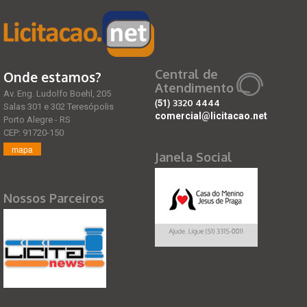
Central de
Onde estamos?
Atendimento
Av. Eng. Ludolfo Boehl, 205
(51)
3320 4444
Salas 301 e 302 Teresópolis
comercial@licitacao.net
Porto Alegre - RS
CEP: 91720-150
mapa
Janela Social
Nossos Parceiros