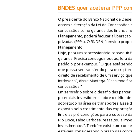
BNDES quer acelerar PPP co
O presidente do Banco Nacional de Dese
ontem a alteração da Lei de Concessões 
concessões como garantia dos financiament
Planejamento, poderá facilitar a liberaçã
privadas (PPPs). O BNDES já enviou propo
Planejamento.
Hoje, para um concessionário conseguir
garantia. Precisa conseguir outras, fora 
pedágio, por exemplo. "O que está sendo
que possa ser transferido para outro, to
direito de recebimento de um serviço que
intrínseco", disse Mantega. "Essa modif
concessões."
Em seminário sobre o desafio das parcer
potenciais investidores sobre o déficit d
sobretudo na área de transportes. Esse dé
exposto pelo crescimento das exportaçõ
Entre as pré-condições para o sucesso da
Rio Doce, Fábio Barbosa, ressaltou a imp
investimentos". Também existe um consen
estáveis, considerando o prazo das conce