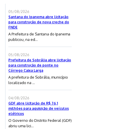
05/08/2026
Santana do Ipanema abre licitação
para construção de nova creche do
FNDE
A Prefeitura de Santana do Ipanema
publicou, na ed...
05/08/2026
Prefeitura de Sobrália abre licitação
para construção de ponte no
Córrego Caixa Larga
A prefeitura de Sobrália, município
localizado na ...
04/08/2026
GDF abre licitação de R$ 76,1
milhões para aquisição de veículos
elétricos
O Governo do Distrito Federal (GDF)
abriu uma lici...