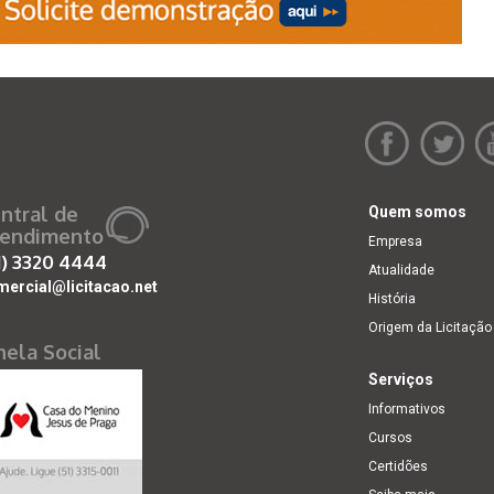
ntral de
Quem somos
endimento
Empresa
1)
3320 4444
Atualidade
mercial@licitacao.net
História
Origem da Licitação
nela Social
Serviços
Informativos
Cursos
Certidões