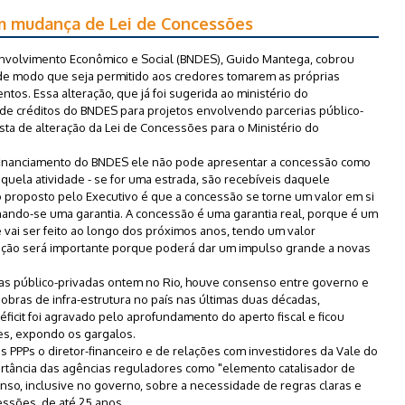
m mudança de Lei de Concessões
nvolvimento Econômico e Social (BNDES), Guido Mantega, cobrou
de modo que seja permitido aos credores tomarem as próprias
os. Essa alteração, que já foi sugerida ao ministério do
o de créditos do BNDES para projetos envolvendo parcerias público-
sta de alteração da Lei de Concessões para o Ministério do
 financiamento do BNDES ele não pode apresentar a concessão como
daquela atividade - se for uma estrada, são recebíveis daquele
 proposto pelo Executivo é que a concessão se torne um valor em si
rnando-se uma garantia. A concessão é uma garantia real, porque é um
 vai ser feito ao longo dos próximos anos, tendo um valor
icação será importante porque poderá dar um impulso grande a novas
ias público-privadas ontem no Rio, houve consenso entre governo e
e obras de infra-estrutura no país nas últimas duas décadas,
ficit foi agravado pelo aprofundamento do aperto fiscal e ficou
es, expondo os gargalos.
s PPPs o diretor-financeiro e de relações com investidores da Vale do
ortância das agências reguladores como "elemento catalisador de
so, inclusive no governo, sobre a necessidade de regras claras e
ssões, de até 25 anos.