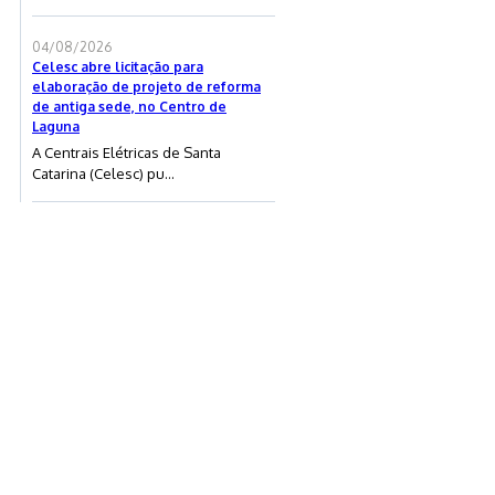
04/08/2026
Celesc abre licitação para
elaboração de projeto de reforma
de antiga sede, no Centro de
Laguna
A Centrais Elétricas de Santa
Catarina (Celesc) pu...