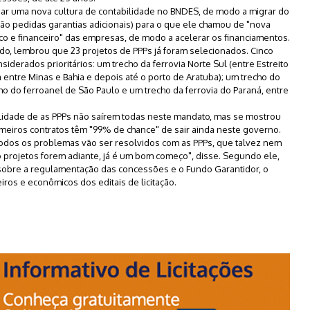
iar uma nova cultura de contabilidade no BNDES, de modo a migrar do
 são pedidas garantias adicionais) para o que ele chamou de "nova
o e financeiro" das empresas, de modo a acelerar os financiamentos.
do, lembrou que 23 projetos de PPPs já foram selecionados. Cinco
siderados prioritários: um trecho da ferrovia Norte Sul (entre Estreito
sa entre Minas e Bahia e depois até o porto de Aratuba); um trecho do
cho do ferroanel de São Paulo e um trecho da ferrovia do Paraná, entre
lidade de as PPPs não saírem todas neste mandato, mas se mostrou
meiros contratos têm "99% de chance" de sair ainda neste governo.
odos os problemas vão ser resolvidos com as PPPs, que talvez nem
 projetos forem adiante, já é um bom começo", disse. Segundo ele,
 sobre a regulamentação das concessões e o Fundo Garantidor, o
iros e econômicos dos editais de licitação.