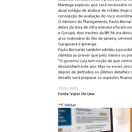
Mantega explicou que será necessário cr
atual estágio de análise de crédito (hoje
concepção de avaliação do risco econômic
O ministro do Planejamento, Paulo Bernar
deles da área de infra-estrutura foram con
e Gurupi); dois trechos da BR 116 (na divi
arco rodoviário do Rio de Janeiro, um tre
Garapuava e Ipiranga.
Paulo Bernardo também admitiu a possibi
otimista ao prever que pelo menos os pri
"O governo Lula tem noção de que nem t
deslanchem este ano. Mas se esses cinco
depois de definidos os últimos detalhes
desafio será preparar os aspectos finance
31/05/2005
Fonte: Valor On Line
Voltar