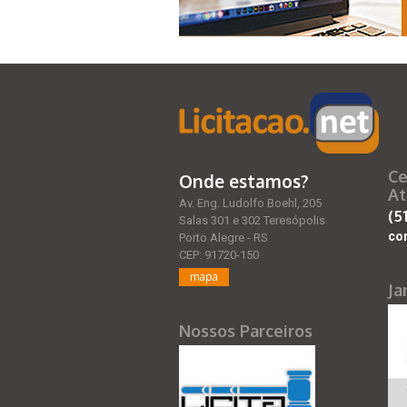
Ce
Onde estamos?
At
Av. Eng. Ludolfo Boehl, 205
(5
Salas 301 e 302 Teresópolis
co
Porto Alegre - RS
CEP: 91720-150
mapa
Ja
Nossos Parceiros