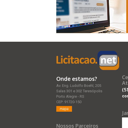
Ce
Onde estamos?
At
Av. Eng. Ludolfo Boehl, 205
(5
Salas 301 e 302 Teresópolis
co
Porto Alegre - RS
CEP: 91720-150
mapa
Ja
Nossos Parceiros