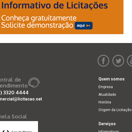
ntral de
Quem somos
endimento
Empresa
1)
3320 4444
Atualidade
mercial@licitacao.net
História
Origem da Licitação
nela Social
Serviços
Informativos