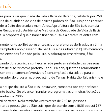
o Luís
ões para levar qualidade de vida à Bacia do Bacanga, habitada por 250
ria da qualidade de vida de bairros pobres de São Luís pode receber
de crédito destinada a municípios. A prefeitura de São Luís pleiteia
e Recuperação Ambiental e Melhoria da Qualidade de Vida da Bacia
. A proposta é que o banco financie 60% e a prefeitura entra com
mento junto ao Bird apresentadas por prefeituras de Brasil para linha
ontempladas ano passado: de São Luís e de Cubatão (SP). No momento,
cos enviados à cidade pelo Bird. A solicitação empréstimo já foi
o.
, quando dois técnicos conhecerem de perto a realidade das pessoas
m de discutir com o prefeito, Tadeu Palácio, questões relacionadas
m ser extremamente favoráveis à contemplação da cidade para o
enador do programa, o secretário de Terras, Habitação, Urbanis-mo e
va equipe do Bird a São Luís, desta vez, composta por especialistas
to básico. Se o banco financiar o programa , as primeiras licitações
meados de 2006.
mil hectares. Nela também vivem cerca de 250 mil pessoas
arto da população de São Luís, que de acordo com o IBGE possui 957
i ocupada de maneira irregular, o que provocou, ao longo dos anos, o