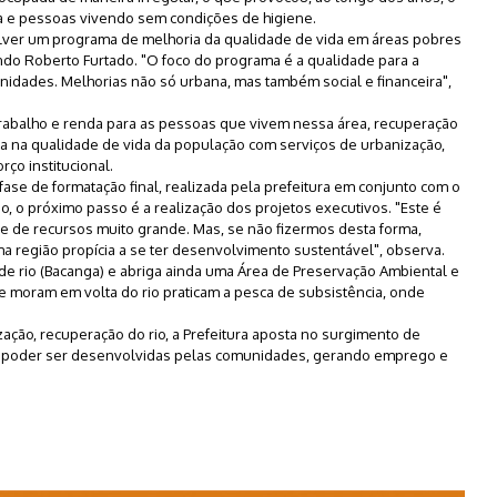
ra e pessoas vivendo sem condições de higiene.
olver um programa de melhoria da qualidade de vida em áreas pobres
ndo Roberto Furtado. "O foco do programa é a qualidade para a
idades. Melhorias não só urbana, mas também social e financeira",
rabalho e renda para as pessoas que vivem nessa área, recuperação
a na qualidade de vida da população com serviços de urbanização,
ço institucional.
se de formatação final, realizada pela prefeitura em conjunto com o
o, o próximo passo é a realização dos projetos executivos. "Este é
 de recursos muito grande. Mas, se não fizermos desta forma,
ma região propícia a se ter desenvolvimento sustentável", observa.
de rio (Bacanga) e abriga ainda uma Área de Preservação Ambiental e
e moram em volta do rio praticam a pesca de subsistência, onde
ção, recuperação do rio, a Prefeitura aposta no surgimento de
o poder ser desenvolvidas pelas comunidades, gerando emprego e