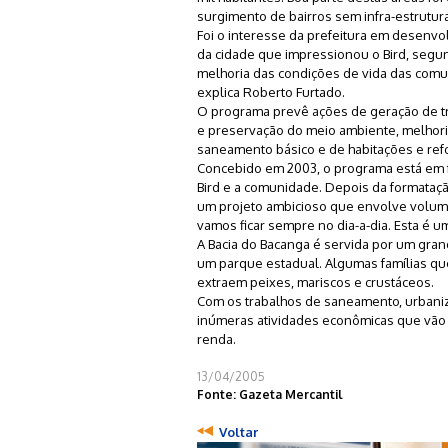
surgimento de bairros sem infra-estrutu
Foi o interesse da prefeitura em desenv
da cidade que impressionou o Bird, segu
melhoria das condições de vida das comun
explica Roberto Furtado.
O programa prevê ações de geração de t
e preservação do meio ambiente, melhori
saneamento básico e de habitações e refor
Concebido em 2003, o programa está em fa
Bird e a comunidade. Depois da formataçã
um projeto ambicioso que envolve volume
vamos ficar sempre no dia-a-dia. Esta é u
A Bacia do Bacanga é servida por um gran
um parque estadual. Algumas famílias qu
extraem peixes, mariscos e crustáceos.
Com os trabalhos de saneamento, urbaniza
inúmeras atividades econômicas que vã
renda.
13/04/2005
Fonte: Gazeta Mercantil
Voltar