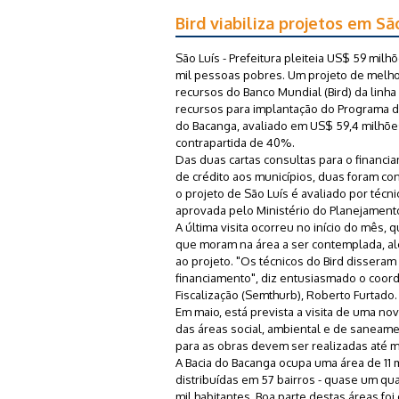
Bird viabiliza projetos em Sã
São Luís - Prefeitura pleiteia US$ 59 milh
mil pessoas pobres. Um projeto de melho
recursos do Banco Mundial (Bird) da linha 
recursos para implantação do Programa d
do Bacanga, avaliado em US$ 59,4 milhões
contrapartida de 40%.
Das duas cartas consultas para o financia
de crédito aos municípios, duas foram c
o projeto de São Luís é avaliado por técni
aprovada pelo Ministério do Planejament
A última visita ocorreu no início do mês
que moram na área a ser contemplada, alé
ao projeto. "Os técnicos do Bird dissera
financiamento", diz entusiasmado o coord
Fiscalização (Semthurb), Roberto Furtado.
Em maio, está prevista a visita de uma no
das áreas social, ambiental e de saneamen
para as obras devem ser realizadas até 
A Bacia do Bacanga ocupa uma área de 11 
distribuídas em 57 bairros - quase um qu
mil habitantes. Boa parte destas áreas fo