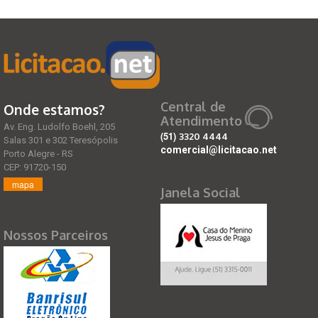
Central de
Onde estamos?
Atendimento
Av. Eng. Ludolfo Boehl, 205
(51)
3320 4444
Salas 301 e 302 Teresópolis
comercial@licitacao.net
Porto Alegre - RS
CEP: 91720-150
mapa
Janela Social
Nossos Parceiros