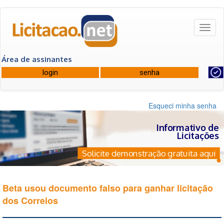
Toggl
naviga
Área de assinantes
Esqueci minha senha
Informativo de
Licitações
Solicite demonstração gratuita aqui
Beta usou documento falso para ganhar licitação
dos Correios